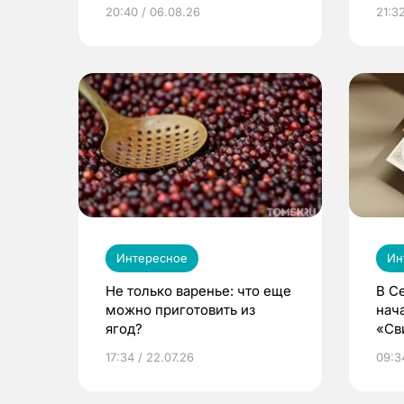
из Томска
20:40 / 06.08.26
21:32
Интересное
Ин
Не только варенье: что еще
В С
можно приготовить из
нач
ягод?
«Св
жиз
17:34 / 22.07.26
09:34