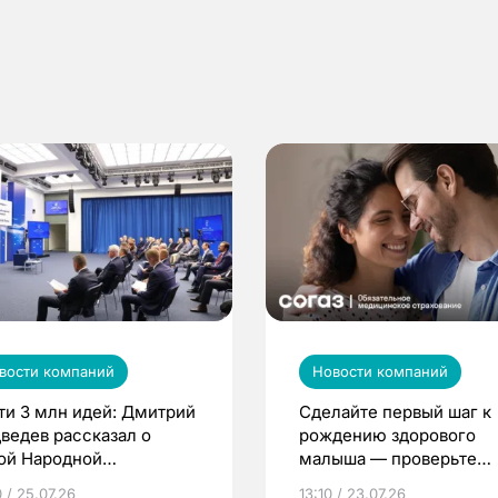
вости компаний
Новости компаний
ти 3 млн идей: Дмитрий
Сделайте первый шаг к
ведев рассказал о
рождению здорового
ой Народной
малыша — проверьте
грамме ЕР
репродуктивное здоров
 / 25.07.26
13:10 / 23.07.26