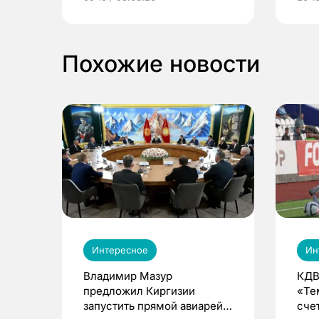
выиграть призы
Похожие новости
Интересное
Ин
Владимир Мазур
КДВ
предложил Киргизии
«Те
запустить прямой авиарейс
сче