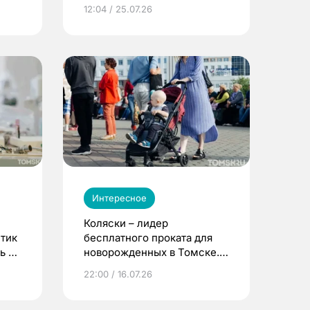
12:04 / 25.07.26
Интересное
Коляски – лидер
етик
бесплатного проката для
ь до
новорожденных в Томске.
Что еще берут родители?
22:00 / 16.07.26