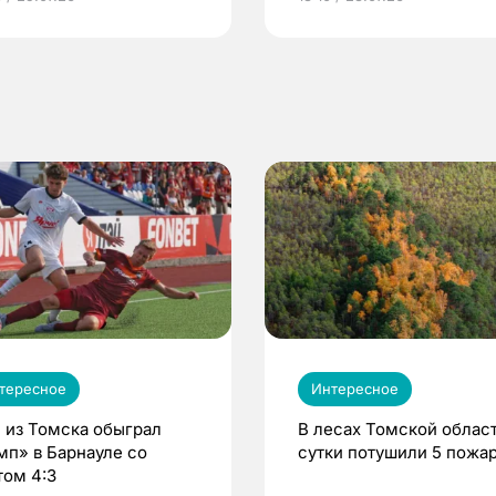
по ОМС!
тересное
Интересное
 из Томска обыграл
В лесах Томской област
мп» в Барнауле со
сутки потушили 5 пожа
том 4:3