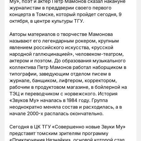
Му», поэт и актер Петр Мамонов сказал накануне
журналистам в преддверии своего первого
концерта в Томске, который пройдет cегодня, 9
октября, в центре культуры ТГУ.
Авторы материалов о творчестве Мамонова
называют его легендарным рокером, крупным
явлением российского искусства, «русской
народной галлюцинацией», человеком-театром,
актером и поэтом. До образования музыкального
коллектива Петр Мамонов работал наборщиком в
типографии, заведующим отделом писем в
журнале, банщиком, лифтером, корректором,
рабочим в продуктовом магазине, в бойлерной на
ТЭЦ и переводчиком с норвежского. История
«Звуков Му» началась в 1984 году. Группа
неоднократно меняла состав и расходилась, а в
начале 2000-х распалась окончательно.
Сегодня в ЦК ТГУ «Совершенно новые Звуки Му»
представят томским зрителям программу
«Приключения Незнайки», основой которой стал