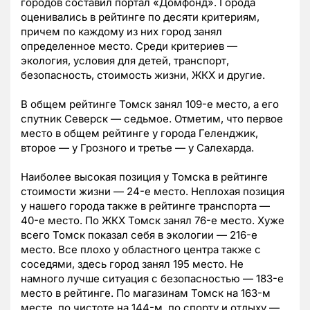
городов составил портал «Домфонд». Города
оценивались в рейтинге по десяти критериям,
причем по каждому из них город занял
определенное место. Среди критериев —
экология, условия для детей, транспорт,
безопасность, стоимость жизни, ЖКХ и другие.
В общем рейтинге Томск занял 109-е место, а его
спутник Северск — седьмое. Отметим, что первое
место в общем рейтинге у города Геленджик,
второе — у Грозного и третье — у Салехарда.
Наиболее высокая позиция у Томска в рейтинге
стоимости жизни — 24-е место. Неплохая позиция
у нашего города также в рейтинге транспорта —
40-е место. По ЖКХ Томск занял 76-е место. Хуже
всего Томск показал себя в экологии — 216-е
место. Все плохо у областного центра также с
соседями, здесь город занял 195 место. Не
намного лучше ситуация с безопасностью — 183-е
место в рейтинге. По магазинам Томск на 163-м
месте, по чистоте на 144-м, по спорту и отдыху —