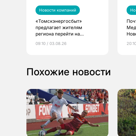
Новости компаний
Но
«Томскэнергосбыт»
Поч
предлагает жителям
Мед
региона перейти на
Нов
электронные квитанции и
про
09:10 / 03.08.26
20:10
выиграть призы
Похожие новости