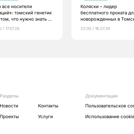
 все носители
Коляски – лидер
аций»: томский генетик
бесплатного проката дл
том, что нужно знать до
новорожденных в Томск
еменности
Что еще берут родител
 / 17.07.26
22:00 / 16.07.26
Разделы
Документация
Новости
Контакты
Пользовательское со
Проекты
Услуги
Использование cooki