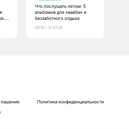
Что послушать летом: 5
я
альбомов для «вайба» и
е.
беззаботного отдыха
и?
09:19 / 12.07.26
глашение
Политика конфиденциальности
e