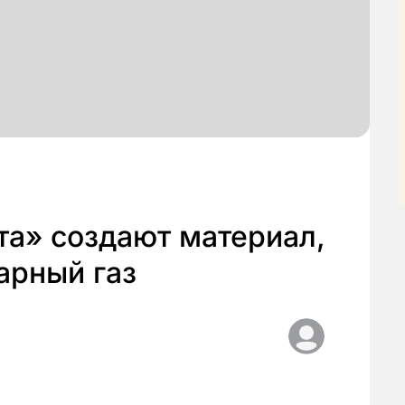
та» создают материал,
арный газ