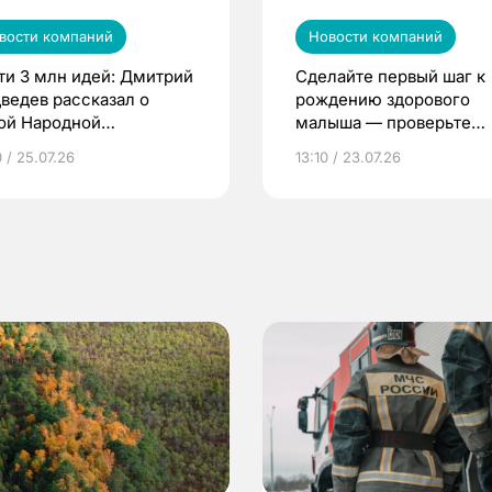
вости компаний
Новости компаний
ти 3 млн идей: Дмитрий
Сделайте первый шаг к
ведев рассказал о
рождению здорового
ой Народной
малыша — проверьте
грамме ЕР
репродуктивное здоров
 / 25.07.26
13:10 / 23.07.26
по ОМС!