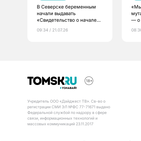
В Северске беременным
«Мы
начали выдавать
мут
«Свидетельство о начале
— о 
жизни»
бер
09:34 / 21.07.26
08:30
Учредитель ООО «Дайджест ТВ». Св-во о
регистрации СМИ ЭЛ №ФС 77-71671 выдано
Федеральной службой по надзору в сфере
связи, информационных технологий и
массовых коммуникаций 23.11.2017