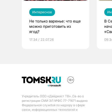
Интересное
Ин
Не только варенье: что еще
В С
можно приготовить из
нач
ягод?
«Св
жиз
17:34 / 22.07.26
09:34
Учредитель ООО «Дайджест ТВ». Св-во о
регистрации СМИ ЭЛ №ФС 77-71671 выдано
Федеральной службой по надзору в сфере
связи, информационных технологий и