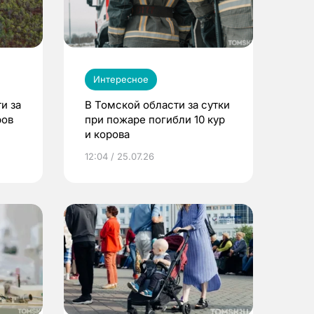
Интересное
и за
В Томской области за сутки
ров
при пожаре погибли 10 кур
и корова
12:04 / 25.07.26