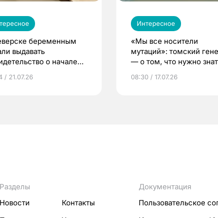
тересное
Интересное
еверске беременным
«Мы все носители
али выдавать
мутаций»: томский ген
идетельство о начале
— о том, что нужно знат
ни»
беременности
 / 21.07.26
08:30 / 17.07.26
Разделы
Документация
Новости
Контакты
Пользовательское со