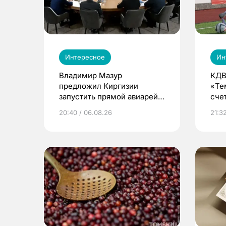
Интересное
Ин
Владимир Мазур
КДВ
предложил Киргизии
«Те
запустить прямой авиарейс
сче
из Томска
20:40 / 06.08.26
21:32