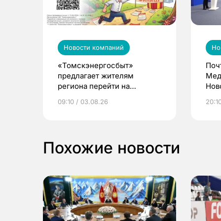
Новости компаний
Но
«Томскэнергосбыт»
Поч
предлагает жителям
Мед
региона перейти на
Нов
электронные квитанции и
про
09:10 / 03.08.26
20:10
выиграть призы
Похожие новости