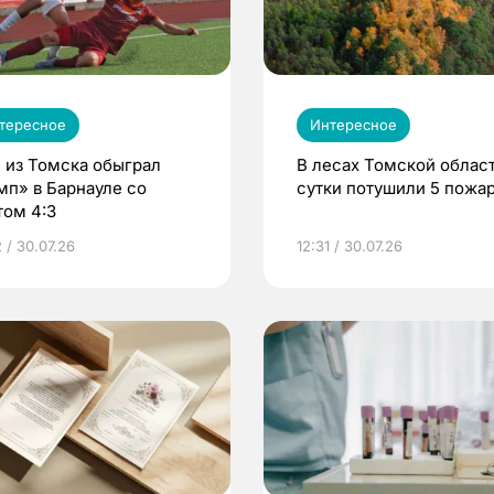
тересное
Интересное
 из Томска обыграл
В лесах Томской област
мп» в Барнауле со
сутки потушили 5 пожа
том 4:3
 / 30.07.26
12:31 / 30.07.26