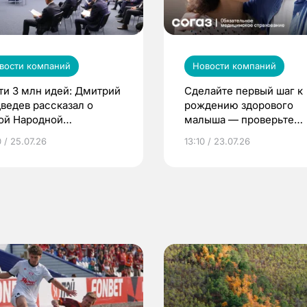
вости компаний
Новости компаний
ти 3 млн идей: Дмитрий
Сделайте первый шаг к
ведев рассказал о
рождению здорового
ой Народной
малыша — проверьте
грамме ЕР
репродуктивное здоров
 / 25.07.26
13:10 / 23.07.26
по ОМС!