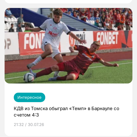
Интересное
КДВ из Томска обыграл «Темп» в Барнауле со
счетом 4:3
21:32 / 30.07.26