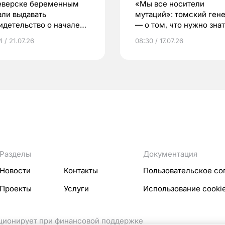
еверске беременным
«Мы все носители
али выдавать
мутаций»: томский ген
идетельство о начале
— о том, что нужно знат
ни»
беременности
 / 21.07.26
08:30 / 17.07.26
Разделы
Документация
Новости
Контакты
Пользовательское со
Проекты
Услуги
Использование cooki
кционирует при финансовой поддержке