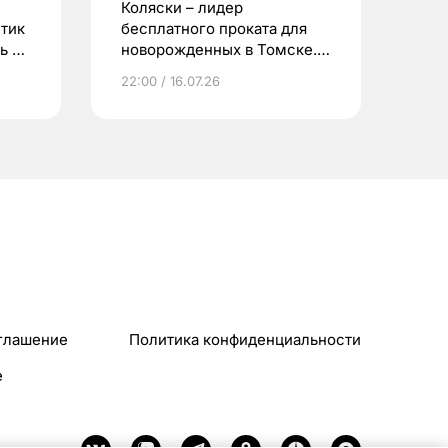
Коляски – лидер
етик
бесплатного проката для
ь до
новорожденных в Томске.
Что еще берут родители?
22:00 / 16.07.26
глашение
Политика конфиденциальности
e