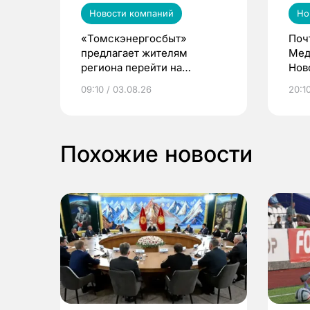
Новости компаний
Но
«Томскэнергосбыт»
Поч
предлагает жителям
Мед
региона перейти на
Нов
электронные квитанции и
про
09:10 / 03.08.26
20:10
выиграть призы
Похожие новости