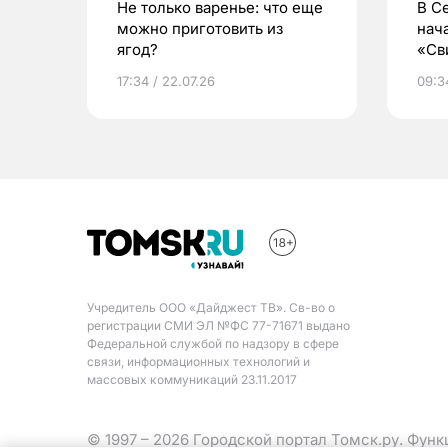
Не только варенье: что еще
В С
можно приготовить из
нач
ягод?
«Св
жиз
17:34 / 22.07.26
09:34
Учредитель ООО «Дайджест ТВ». Св-во о
регистрации СМИ ЭЛ №ФС 77-71671 выдано
Федеральной службой по надзору в сфере
связи, информационных технологий и
массовых коммуникаций 23.11.2017
© 1997 – 2026 Городской портал Томск.ру. Фун