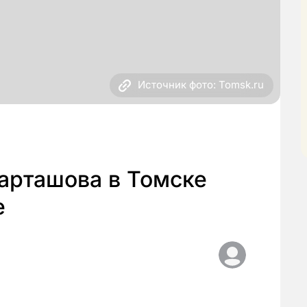
Источник фото: Tomsk.ru
арташова в Томске
е