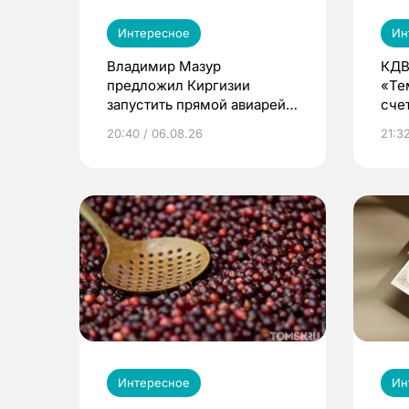
Интересное
Ин
Владимир Мазур
КДВ
предложил Киргизии
«Те
запустить прямой авиарейс
сче
из Томска
20:40 / 06.08.26
21:32
Интересное
Ин