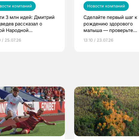
вости компаний
Новости компаний
ти 3 млн идей: Дмитрий
Сделайте первый шаг к
ведев рассказал о
рождению здорового
ой Народной
малыша — проверьте
грамме ЕР
репродуктивное здоров
 / 25.07.26
13:10 / 23.07.26
по ОМС!