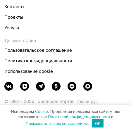
Контакты
Проекты
Услуги
Документация
Пользовательское соглашение
Политика конфиденциальности
Использование cookie
© 1997 – 2026 Городской портал Томск.ру.
Функционирует при финансовой поддержке
Используем
Cookie
. Продолжая пользоваться сайтом, вы
Министерства цифрового развития, связи и массовых
соглашаетесь с
Политикой конфиденциальности
и
коммуникаций Российской Федерации.
Пользовательским соглашением
.
OK