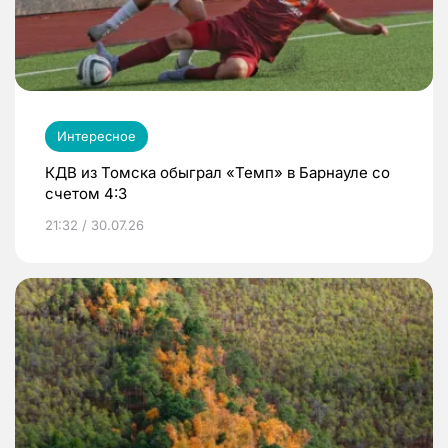
Интересное
КДВ из Томска обыграл «Темп» в Барнауле со
счетом 4:3
21:32 / 30.07.26