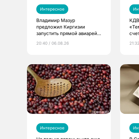
Интересное
Ин
Владимир Мазур
КДВ
предложил Киргизии
«Те
запустить прямой авиарейс
сче
из Томска
20:40 / 06.08.26
21:32
Интересное
Ин