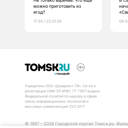
Не только варенье: что еще
В С
можно приготовить из
нач
ягод?
«Св
жиз
17:34 / 22.07.26
09:34
Учредитель ООО «Дайджест ТВ». Св-во о
регистрации СМИ ЭЛ №ФС 77-71671 выдано
Федеральной службой по надзору в сфере
связи, информационных технологий и
массовых коммуникаций 23.11.2017
© 1997 – 2026 Городской портал Томск.ру. Фун