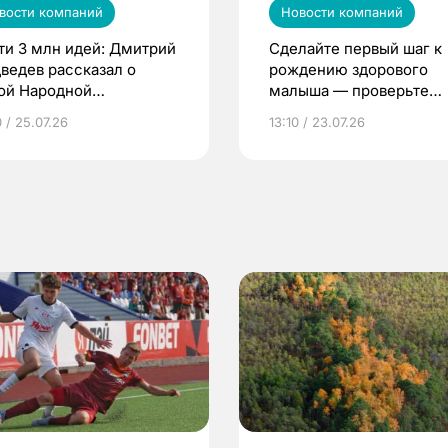
вости компаний
Новости компаний
ти 3 млн идей: Дмитрий
Сделайте первый шаг к
ведев рассказал о
рождению здорового
ой Народной
малыша — проверьте
грамме ЕР
репродуктивное здоров
 / 25.07.26
13:10 / 23.07.26
по ОМС!