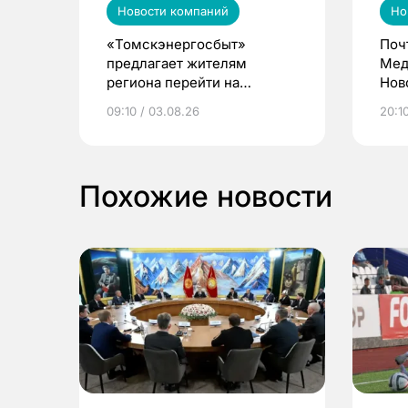
Новости компаний
Но
«Томскэнергосбыт»
Поч
предлагает жителям
Мед
региона перейти на
Нов
электронные квитанции и
про
09:10 / 03.08.26
20:10
выиграть призы
Похожие новости