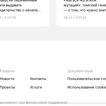
еверске беременным
«Мы все носители
али выдавать
мутаций»: томский ген
идетельство о начале
— о том, что нужно знат
ни»
беременности
 / 21.07.26
08:30 / 17.07.26
Разделы
Документация
Новости
Контакты
Пользовательское со
Проекты
Услуги
Использование cooki
кционирует при финансовой поддержке