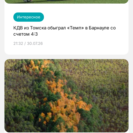
Интересное
КДВ из Томска обыграл «Темп» в Барнауле со
счетом 4:3
21:32 / 30.07.26