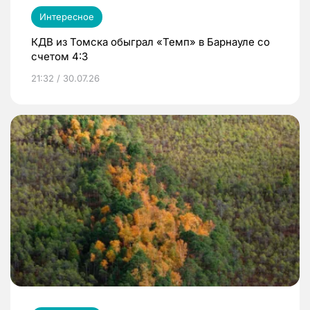
Интересное
КДВ из Томска обыграл «Темп» в Барнауле со
счетом 4:3
21:32 / 30.07.26