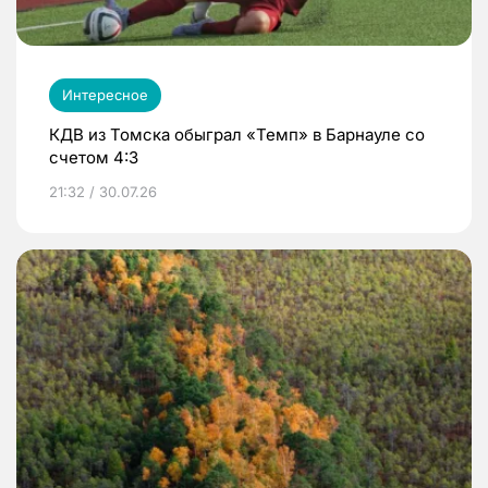
Интересное
КДВ из Томска обыграл «Темп» в Барнауле со
счетом 4:3
21:32 / 30.07.26