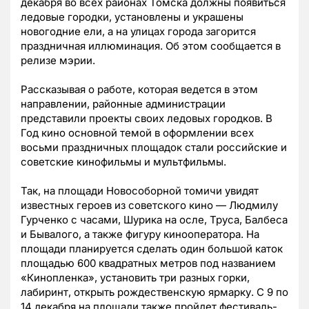
декабря во всех районах Томска должны появиться
ледовые городки, установлены и украшены
новогодние ели, а на улицах города загорится
праздничная иллюминация. Об этом сообщается в
релизе мэрии.
Рассказывая о работе, которая ведется в этом
направлении, районные администрации
представили проекты своих ледовых городков. В
Год кино основной темой в оформлении всех
восьми праздничных площадок стали российские и
советские кинофильмы и мультфильмы.
Так, на площади Новособорной томичи увидят
известных героев из советского кино
—
Людмилу
Гурченко с часами, Шурика на осле, Труса, Балбеса
и Бывалого, а также фигуру кинооператора. На
площади планируется сделать один большой каток
площадью 600 квадратных метров под названием
«Кинопленка», установить три разных горки,
лабиринт, открыть рождественскую ярмарку. С 9 по
14 декабря на площади также пройдет фестиваль-