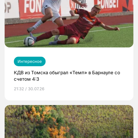
Интересное
КДВ из Томска обыграл «Темп» в Барнауле со
счетом 4:3
21:32 / 30.07.26