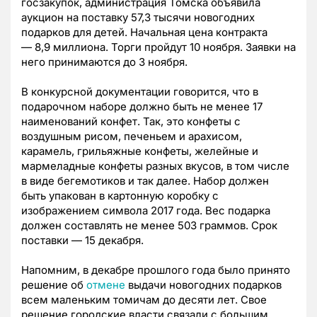
госзакупок, администрация Томска объявила
аукцион на поставку 57,3 тысячи новогодних
подарков для детей. Начальная цена контракта
—
8,9 миллиона. Торги пройдут 10 ноября. Заявки на
него принимаются до 3 ноября.
В конкурсной документации говорится, что в
подарочном наборе должно быть не менее 17
наименований конфет. Так, это к
онфеты с
воздушным рисом, печеньем и арахисом,
карамель, грильяжные конфеты, желейные и
мармеладные конфеты разных вкусов, в том числе
в виде бегемотиков и так далее. Набор должен
быть упакован в картонную коробку с
изображением символа 2017 года. Вес подарка
должен составлять не менее 503 граммов. Срок
поставки
—
15 декабря.
Напомним, в декабре прошлого года было принято
решение об
отмене
выдачи новогодних подарков
всем маленьким томичам до десяти лет. Свое
решение городские власти связали с большим