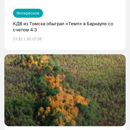
Интересное
КДВ из Томска обыграл «Темп» в Барнауле со
счетом 4:3
21:32 / 30.07.26