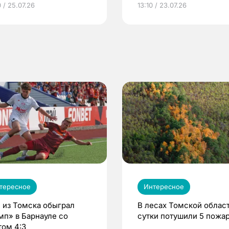
 / 25.07.26
13:10 / 23.07.26
по ОМС!
тересное
Интересное
 из Томска обыграл
В лесах Томской област
мп» в Барнауле со
сутки потушили 5 пожа
том 4:3