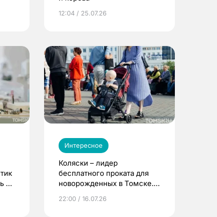
12:04 / 25.07.26
Интересное
Коляски – лидер
етик
бесплатного проката для
ь до
новорожденных в Томске.
Что еще берут родители?
22:00 / 16.07.26