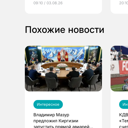
09:10 / 03.08.26
20:10
выиграть призы
Похожие новости
Интересное
Ин
Владимир Мазур
КДВ
предложил Киргизии
«Те
запустить прямой авиарейс
сче