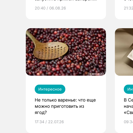
из Томска
20:40 / 06.08.26
21:32
Интересное
Ин
Не только варенье: что еще
В С
можно приготовить из
нач
ягод?
«Св
жиз
17:34 / 22.07.26
09:34