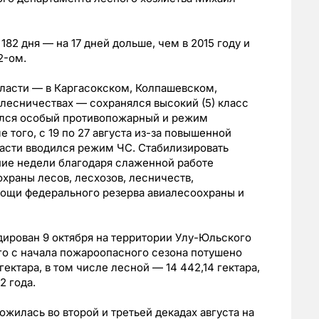
82 дня — на 17 дней дольше, чем в 2015 году и
12-ом.
области — в Каргасокском, Колпашевском,
лесничествах — сохранялся высокий (5) класс
ился особый противопожарный и режим
 того, с 19 по 27 августа из-за повышенной
ласти вводился режим ЧС. Стабилизировать
ние недели благодаря слаженной работе
храны лесов, лесхозов, лесничеств,
мощи федерального резерва авиалесоохраны и
ирован 9 октября на территории Улу-Юльского
го с начала пожароопасного сезона потушено
ектара, в том числе лесной — 14 442,14 гектара,
2 года.
жилась во второй и третьей декадах августа на