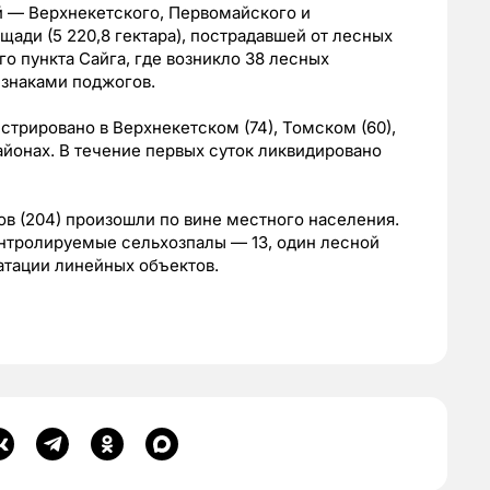
й — Верхнекетского, Первомайского и
ади (5 220,8 гектара), пострадавшей от лесных
о пункта Сайга, где возникло 38 лесных
ризнаками поджогов.
трировано в Верхнекетском (74), Томском (60),
айонах. В течение первых суток ликвидировано
 (204) произошли по вине местного населения.
онтролируемые сельхозпалы — 13, один лесной
атации линейных объектов.