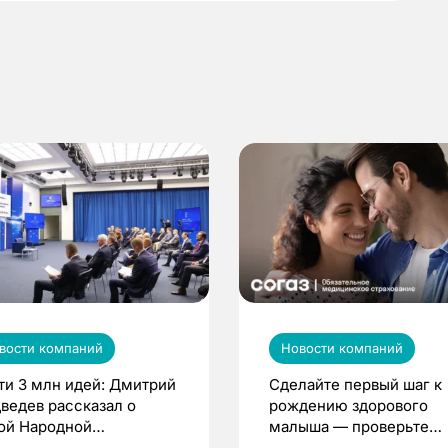
вости компаний
Новости компаний
ти 3 млн идей: Дмитрий
Сделайте первый шаг к
ведев рассказал о
рождению здорового
ой Народной
малыша — проверьте
грамме ЕР
репродуктивное здоров