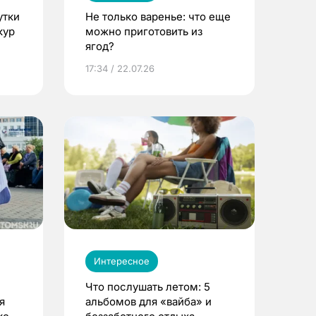
утки
Не только варенье: что еще
кур
можно приготовить из
ягод?
17:34 / 22.07.26
Интересное
Что послушать летом: 5
я
альбомов для «вайба» и