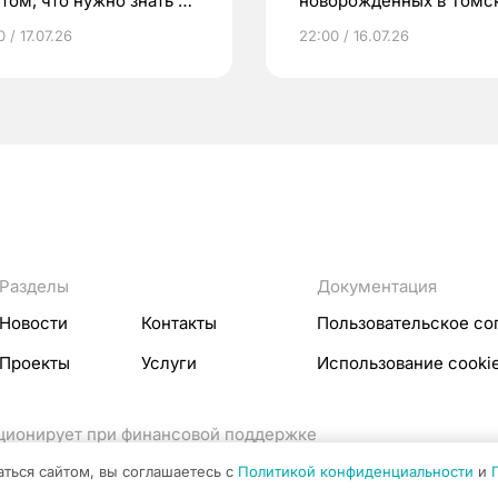
том, что нужно знать до
новорожденных в Томск
еменности
Что еще берут родител
 / 17.07.26
22:00 / 16.07.26
Разделы
Документация
Новости
Контакты
Пользовательское со
Проекты
Услуги
Использование cooki
кционирует при финансовой поддержке
ссовых коммуникаций Российской Федерации.
аться сайтом, вы соглашаетесь с
Политикой конфиденциальности
и