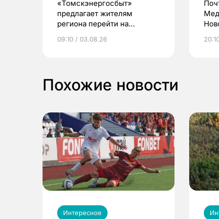
«Томскэнергосбыт»
Поч
предлагает жителям
Мед
региона перейти на
Нов
электронные квитанции и
про
09:10 / 03.08.26
20:10
выиграть призы
Похожие новости
Интересное
Ин