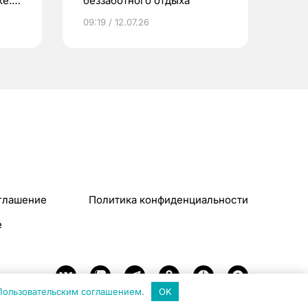
е.
беззаботного отдыха
и?
09:19 / 12.07.26
глашение
Политика конфиденциальности
e
Пользовательским соглашением
.
OK