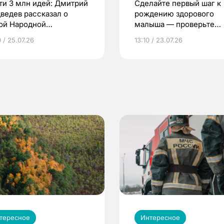
ти 3 млн идей: Дмитрий
Сделайте первый шаг к
ведев рассказал о
рождению здорового
ой Народной
малыша — проверьте
грамме ЕР
репродуктивное здоров
 / 25.07.26
13:10 / 23.07.26
по ОМС!
тересное
Интересное