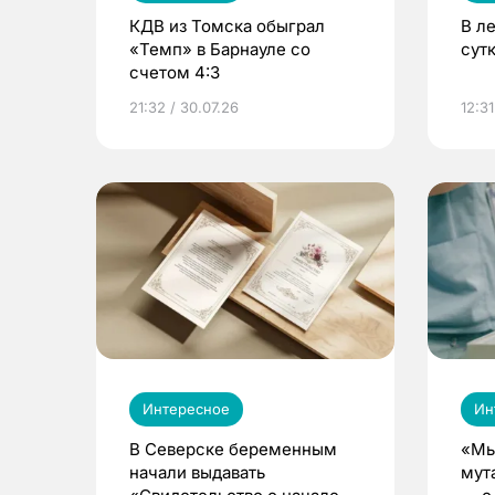
КДВ из Томска обыграл
В л
«Темп» в Барнауле со
сут
счетом 4:3
21:32 / 30.07.26
12:31
Интересное
Ин
В Северске беременным
«Мы
начали выдавать
мут