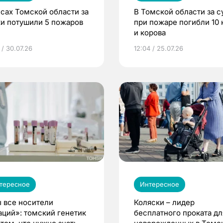
есах Томской области за
В Томской области за с
ки потушили 5 пожаров
при пожаре погибли 10 
и корова
 / 30.07.26
12:04 / 25.07.26
тересное
Интересное
 все носители
Коляски – лидер
аций»: томский генетик
бесплатного проката дл