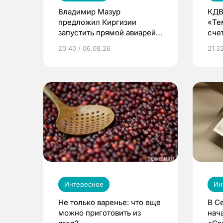
Владимир Мазур
КДВ
предложил Киргизии
«Те
запустить прямой авиарейс
сче
из Томска
20:40 / 06.08.26
21:32
Интересное
Ин
Не только варенье: что еще
В С
можно приготовить из
нач