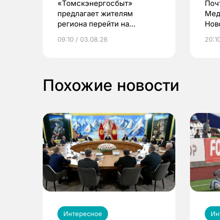
«Томскэнергосбыт»
Поч
предлагает жителям
Мед
региона перейти на
Нов
электронные квитанции и
про
09:10 / 03.08.26
20:10
выиграть призы
Похожие новости
Интересное
Ин