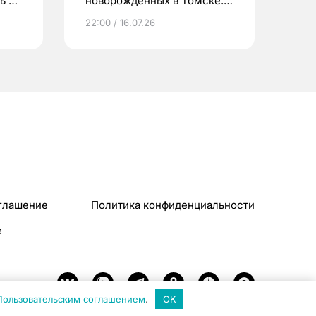
ь до
новорожденных в Томске.
Что еще берут родители?
22:00 / 16.07.26
глашение
Политика конфиденциальности
e
Пользовательским соглашением
.
OK