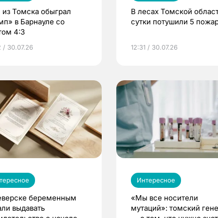
 из Томска обыграл
В лесах Томской област
мп» в Барнауле со
сутки потушили 5 пожа
том 4:3
 / 30.07.26
12:31 / 30.07.26
тересное
Интересное
еверске беременным
«Мы все носители
али выдавать
мутаций»: томский ген