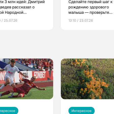
ти 3 млн идей: Дмитрий
Сделайте первый шаг к
ведев рассказал о
рождению здорового
ой Народной
малыша — проверьте
грамме ЕР
репродуктивное здоров
 / 25.07.26
13:10 / 23.07.26
по ОМС!
тересное
Интересное