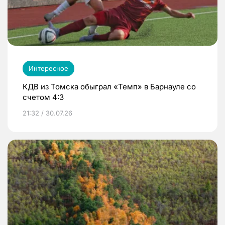
Интересное
КДВ из Томска обыграл «Темп» в Барнауле со
счетом 4:3
21:32 / 30.07.26