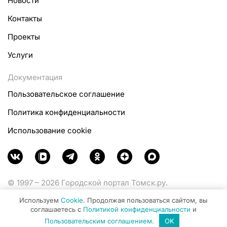
Новости
Контакты
Проекты
Услуги
Документация
Пользовательское соглашение
Политика конфиденциальности
Использование cookie
© 1997 – 2026 Городской портал Томск.ру.
Функционирует при финансовой поддержке
Используем
Cookie
. Продолжая пользоваться сайтом, вы
Министерства цифрового развития, связи и массовых
соглашаетесь с
Политикой конфиденциальности
и
коммуникаций Российской Федерации.
Пользовательским соглашением
.
OK