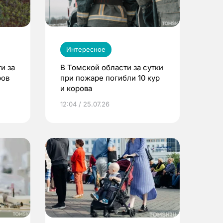
Интересное
и за
В Томской области за сутки
ров
при пожаре погибли 10 кур
и корова
12:04 / 25.07.26