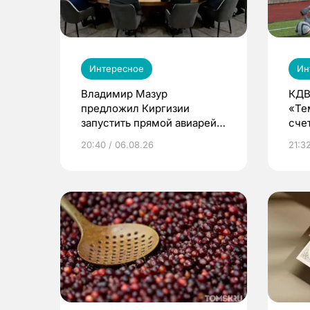
Интересное
Ин
Владимир Мазур
КДВ
предложил Киргизии
«Те
запустить прямой авиарейс
сче
из Томска
20:40 / 06.08.26
21:32