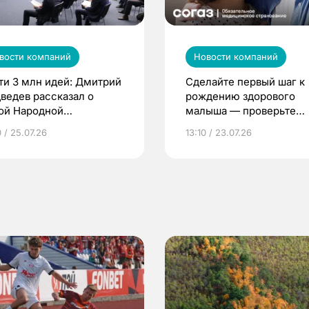
вости компаний
Новости компаний
ти 3 млн идей: Дмитрий
Сделайте первый шаг к
ведев рассказал о
рождению здорового
ой Народной
малыша — проверьте
грамме ЕР
репродуктивное здоров
 / 25.07.26
13:10 / 23.07.26
по ОМС!