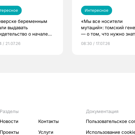
тересное
Интересное
еверске беременным
«Мы все носители
али выдавать
мутаций»: томский ген
идетельство о начале
— о том, что нужно знат
ни»
беременности
 / 21.07.26
08:30 / 17.07.26
Разделы
Документация
Новости
Контакты
Пользовательское со
Проекты
Услуги
Использование cooki