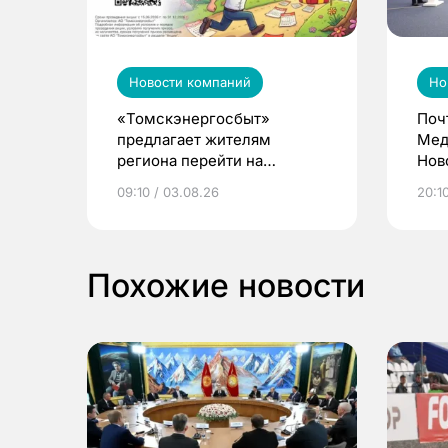
Новости компаний
Но
«Томскэнергосбыт»
Поч
предлагает жителям
Мед
региона перейти на
Нов
электронные квитанции и
про
09:10 / 03.08.26
20:10
выиграть призы
Похожие новости