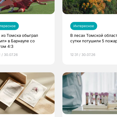
тересное
Интересное
 из Томска обыграл
В лесах Томской област
мп» в Барнауле со
сутки потушили 5 пожа
том 4:3
 / 30.07.26
12:31 / 30.07.26