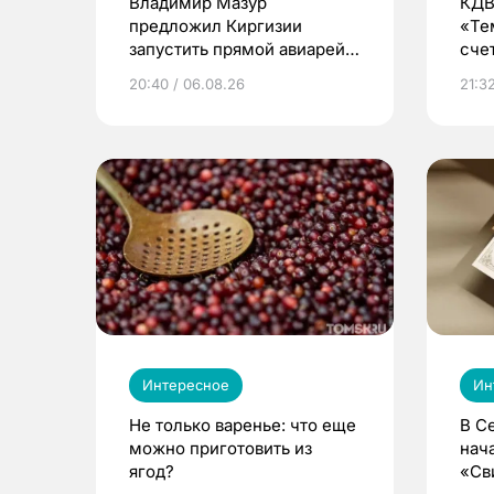
Владимир Мазур
КДВ
предложил Киргизии
«Те
запустить прямой авиарейс
сче
из Томска
20:40 / 06.08.26
21:32
Интересное
Ин
Не только варенье: что еще
В С
можно приготовить из
нач
ягод?
«Св