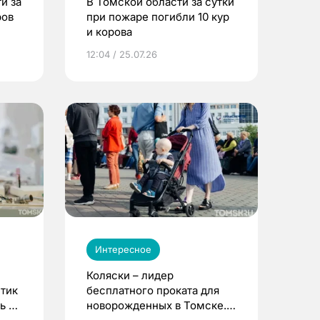
и за
В Томской области за сутки
ров
при пожаре погибли 10 кур
и корова
12:04 / 25.07.26
Интересное
Коляски – лидер
етик
бесплатного проката для
ь до
новорожденных в Томске.