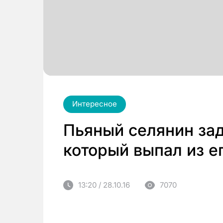
Интересное
Пьяный селянин за
который выпал из е
13:20 / 28.10.16
7070