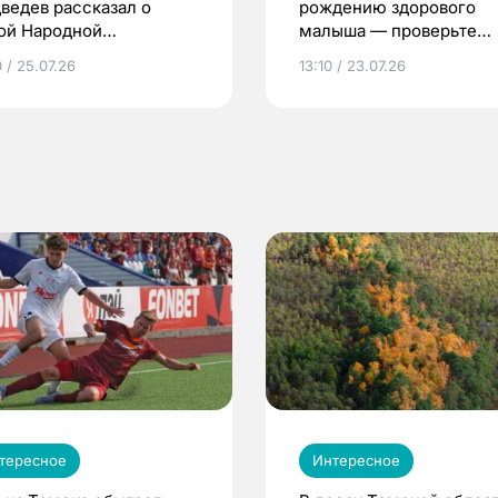
ведев рассказал о
рождению здорового
ой Народной
малыша — проверьте
грамме ЕР
репродуктивное здоров
 / 25.07.26
13:10 / 23.07.26
по ОМС!
тересное
Интересное