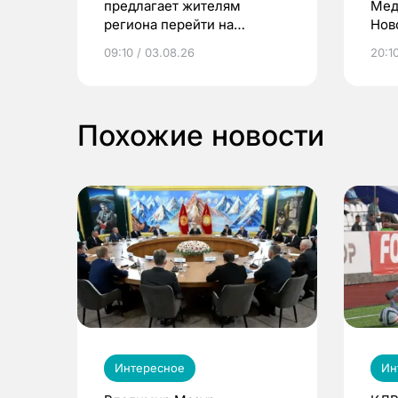
предлагает жителям
Мед
региона перейти на
Нов
электронные квитанции и
про
09:10 / 03.08.26
20:10
выиграть призы
Похожие новости
Интересное
Ин