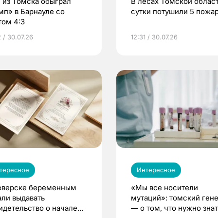
 из Томска обыграл
В лесах Томской област
мп» в Барнауле со
сутки потушили 5 пожа
том 4:3
 / 30.07.26
12:31 / 30.07.26
тересное
Интересное
еверске беременным
«Мы все носители
али выдавать
мутаций»: томский ген
идетельство о начале
— о том, что нужно знат