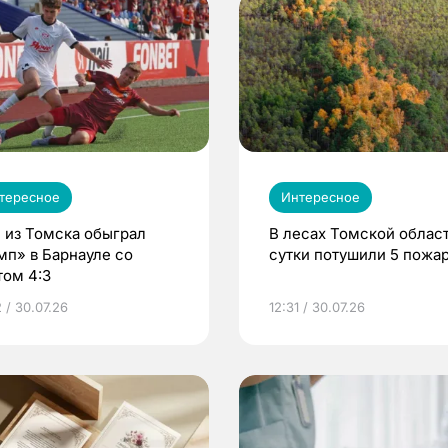
тересное
Интересное
 из Томска обыграл
В лесах Томской област
мп» в Барнауле со
сутки потушили 5 пожа
том 4:3
 / 30.07.26
12:31 / 30.07.26