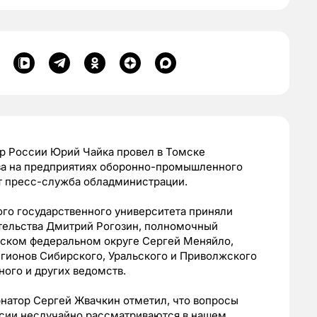
ор России Юрий Чайка провел в Томске
ва на предприятиях оборонно-промышленного
т пресс-служба обладминистрации.
го государственного университета приняли
тельства Дмитрий Рогозин, полномочный
рском федеральном округе Сергей Меняйло,
егионов Сибирского, Уральского и Приволжского
ного и других ведомств.
натор Сергей Жвачкин отметил, что вопросы
ии неслучайно рассматриваются в нашем