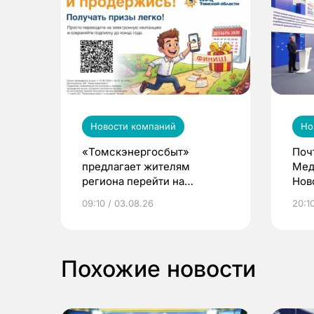
Новости компаний
Но
«Томскэнергосбыт»
Поч
предлагает жителям
Мед
региона перейти на
Нов
электронные квитанции и
про
09:10 / 03.08.26
20:10
выиграть призы
Похожие новости