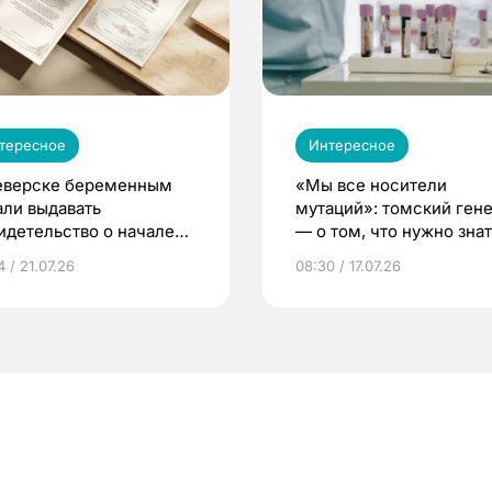
тересное
Интересное
еверске беременным
«Мы все носители
али выдавать
мутаций»: томский ген
идетельство о начале
— о том, что нужно знат
ни»
беременности
 / 21.07.26
08:30 / 17.07.26