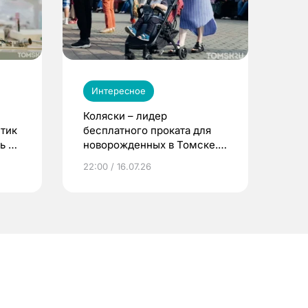
Интересное
Коляски – лидер
етик
бесплатного проката для
ь до
новорожденных в Томске.
Что еще берут родители?
22:00 / 16.07.26