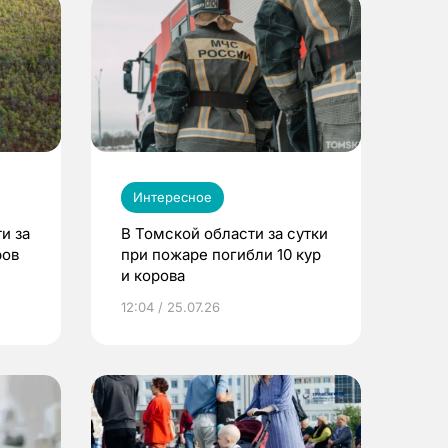
Интересное
и за
В Томской области за сутки
ров
при пожаре погибли 10 кур
и корова
12:04 / 25.07.26