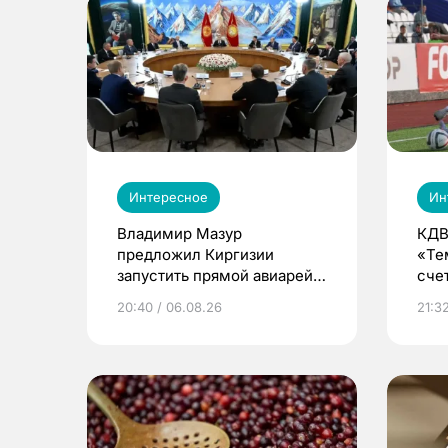
Интересное
Ин
Владимир Мазур
КДВ
предложил Киргизии
«Те
запустить прямой авиарейс
сче
из Томска
20:40 / 06.08.26
21:32