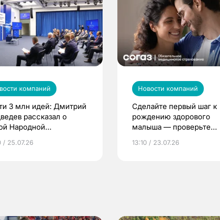
вости компаний
Новости компаний
ти 3 млн идей: Дмитрий
Сделайте первый шаг к
ведев рассказал о
рождению здорового
ой Народной
малыша — проверьте
грамме ЕР
репродуктивное здоров
 / 25.07.26
13:10 / 23.07.26
по ОМС!