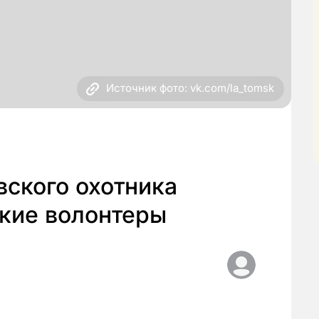
Источник фото: vk.com/la_tomsk
ского охотника
кие волонтеры