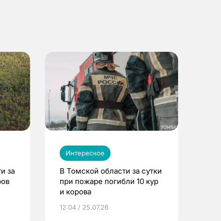
Интересное
и за
В Томской области за сутки
ров
при пожаре погибли 10 кур
и корова
12:04 / 25.07.26