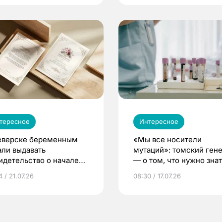
тересное
Интересное
еверске беременным
«Мы все носители
али выдавать
мутаций»: томский ген
идетельство о начале
— о том, что нужно знат
ни»
беременности
 / 21.07.26
08:30 / 17.07.26