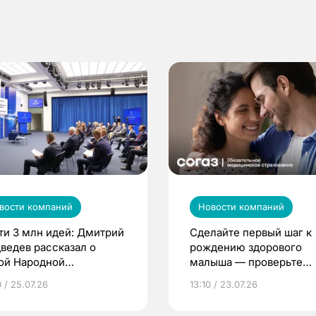
вости компаний
Новости компаний
ти 3 млн идей: Дмитрий
Сделайте первый шаг к
ведев рассказал о
рождению здорового
ой Народной
малыша — проверьте
грамме ЕР
репродуктивное здоров
 / 25.07.26
13:10 / 23.07.26
по ОМС!