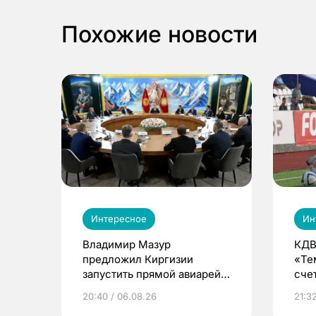
Похожие новости
Интересное
Ин
Владимир Мазур
КДВ
предложил Киргизии
«Те
запустить прямой авиарейс
сче
из Томска
20:40 / 06.08.26
21:32