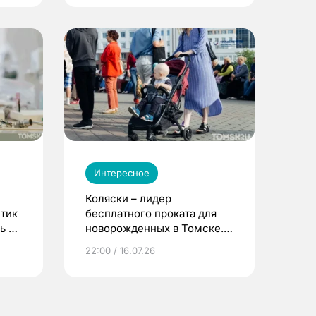
Интересное
Коляски – лидер
етик
бесплатного проката для
ь до
новорожденных в Томске.
Что еще берут родители?
22:00 / 16.07.26