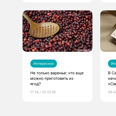
Интересное
Ин
Не только варенье: что еще
В С
можно приготовить из
нач
ягод?
«Св
жиз
17:34 / 22.07.26
09:34