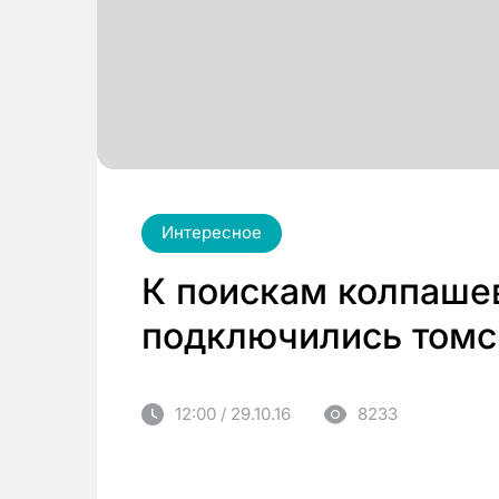
Интересное
К поискам колпашев
подключились томс
12:00 / 29.10.16
8233