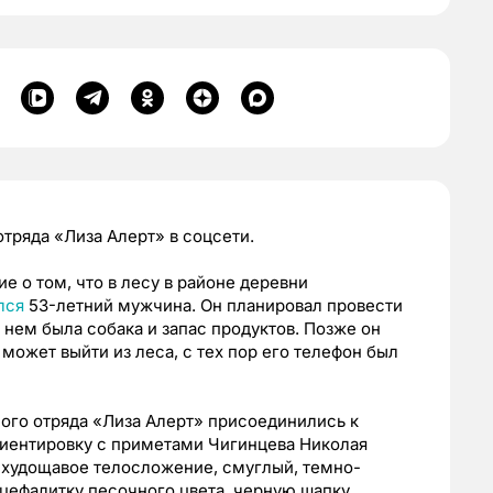
тряда «Лиза Алерт» в соцсети.
 о том, что в лесу в районе деревни
лся
53-летний мужчина. Он планировал провести
 нем была собака и запас продуктов. Позже он
 может выйти из леса, с тех пор его телефон был
ого отряда «Лиза Алерт» присоединились к
риентировку с приметами Чигинцева Николая
, худощавое телосложение, смуглый, темно-
нцефалитку песочного цвета, черную шапку,