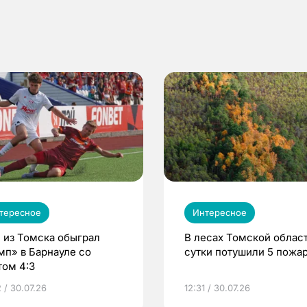
тересное
Интересное
 из Томска обыграл
В лесах Томской област
мп» в Барнауле со
сутки потушили 5 пожа
том 4:3
 / 30.07.26
12:31 / 30.07.26