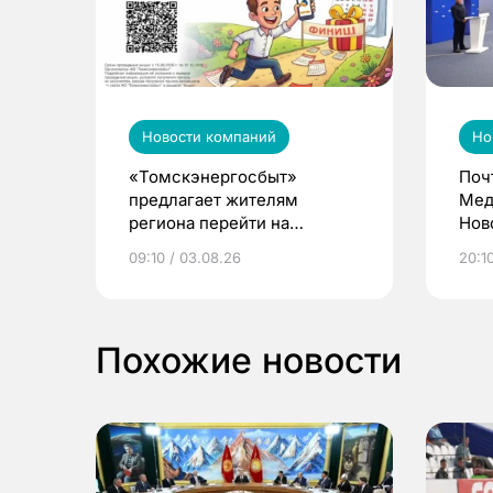
Новости компаний
Но
«Томскэнергосбыт»
Поч
предлагает жителям
Мед
региона перейти на
Нов
электронные квитанции и
про
09:10 / 03.08.26
20:10
выиграть призы
Похожие новости