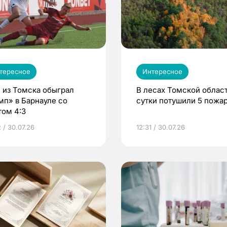
тересное
Интересное
 из Томска обыграл
В лесах Томской област
мп» в Барнауле со
сутки потушили 5 пожа
том 4:3
 / 30.07.26
12:31 / 30.07.26