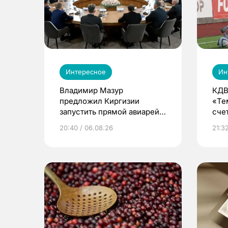
Интересное
Ин
Владимир Мазур
КДВ
предложил Киргизии
«Те
запустить прямой авиарейс
сче
из Томска
20:40 / 06.08.26
21:32