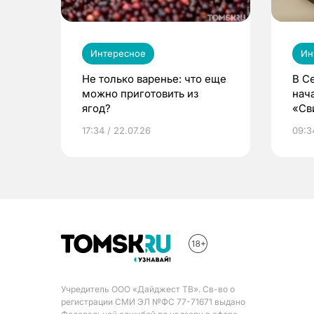
Интересное
Ин
Не только варенье: что еще
В С
можно приготовить из
нач
ягод?
«Св
жиз
17:34 / 22.07.26
09:34
Учредитель ООО «Дайджест ТВ». Св-во о
регистрации СМИ ЭЛ №ФС 77-71671 выдано