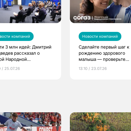
вости компаний
Новости компаний
ти 3 млн идей: Дмитрий
Сделайте первый шаг к
ведев рассказал о
рождению здорового
ой Народной
малыша — проверьте
грамме ЕР
репродуктивное здоров
 / 25.07.26
13:10 / 23.07.26
по ОМС!