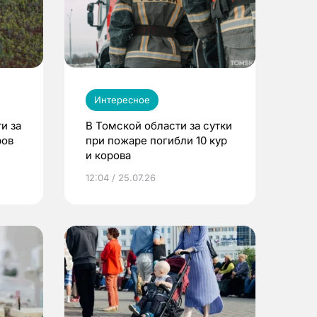
Интересное
и за
В Томской области за сутки
ров
при пожаре погибли 10 кур
и корова
12:04 / 25.07.26