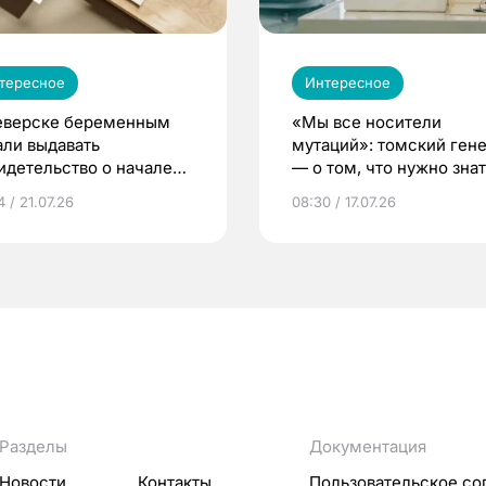
тересное
Интересное
еверске беременным
«Мы все носители
али выдавать
мутаций»: томский ген
идетельство о начале
— о том, что нужно знат
ни»
беременности
 / 21.07.26
08:30 / 17.07.26
Разделы
Документация
Новости
Контакты
Пользовательское со