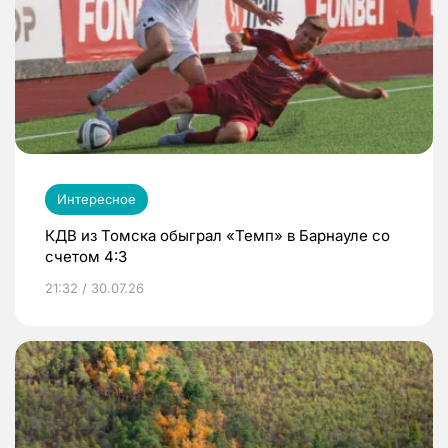
Интересное
КДВ из Томска обыграл «Темп» в Барнауле со
счетом 4:3
21:32 / 30.07.26