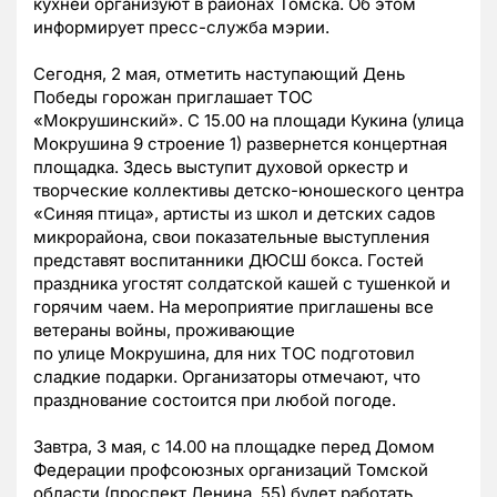
кухней организуют в районах Томска. Об этом
информирует пресс-служба мэрии.
Сегодня, 2 мая, отметить наступающий День
Победы горожан приглашает ТОС
«Мокрушинский». С 15.00 на площади Кукина (улица
Мокрушина 9 строение 1) развернется концертная
площадка. Здесь выступит духовой оркестр и
творческие коллективы детско-юношеского центра
«Синяя птица», артисты из школ и детских садов
микрорайона, свои показательные выступления
представят воспитанники ДЮСШ бокса. Гостей
праздника угостят солдатской кашей с тушенкой и
горячим чаем. На мероприятие приглашены все
ветераны войны, проживающие
по улице Мокрушина, для них ТОС подготовил
сладкие подарки. Организаторы отмечают, что
празднование состоится при любой погоде.
Завтра, 3 мая, с 14.00 на площадке перед Домом
Федерации профсоюзных организаций Томской
области (проспект Ленина, 55) будет работать