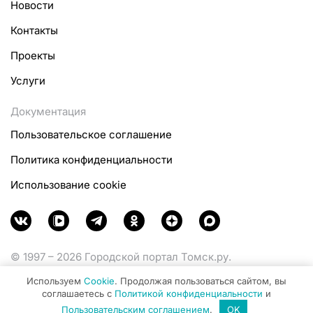
Новости
Контакты
Проекты
Услуги
Документация
Пользовательское соглашение
Политика конфиденциальности
Использование cookie
© 1997 – 2026 Городской портал Томск.ру.
Функционирует при финансовой поддержке
Используем
Cookie
. Продолжая пользоваться сайтом, вы
Министерства цифрового развития, связи и массовых
соглашаетесь с
Политикой конфиденциальности
и
коммуникаций Российской Федерации.
Пользовательским соглашением
.
OK