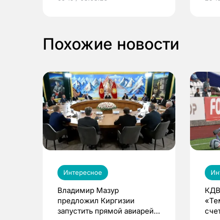
выиграть призы
Похожие новости
Интересное
Ин
Владимир Мазур
КДВ
предложил Киргизии
«Те
запустить прямой авиарейс
сче