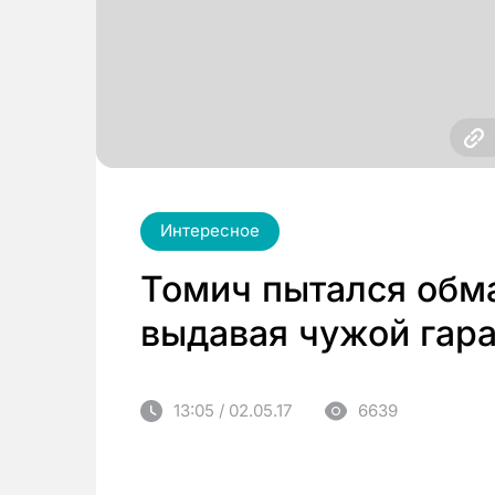
Интересное
Томич пытался обма
выдавая чужой гара
13:05 / 02.05.17
6639