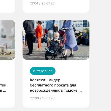
12:04 / 25.07.26
Интересное
Коляски – лидер
етик
бесплатного проката для
ь до
новорожденных в Томске.
Что еще берут родители?
22:00 / 16.07.26