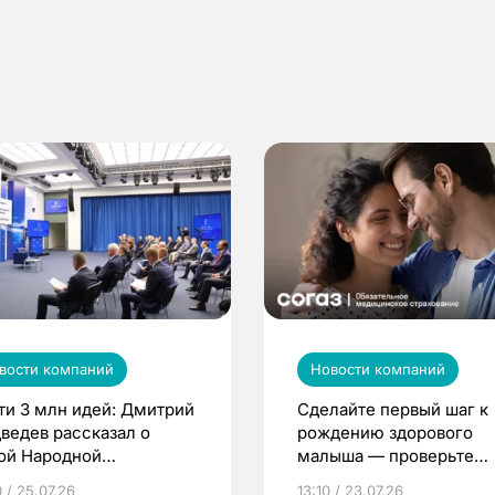
вости компаний
Новости компаний
ти 3 млн идей: Дмитрий
Сделайте первый шаг к
ведев рассказал о
рождению здорового
ой Народной
малыша — проверьте
грамме ЕР
репродуктивное здоров
 / 25.07.26
13:10 / 23.07.26