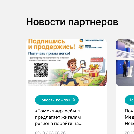
Новости партнеров
Новости компаний
Но
«Томскэнергосбыт»
Поч
предлагает жителям
Мед
региона перейти на
Нов
электронные квитанции и
про
09:10 / 03.08.26
20:10