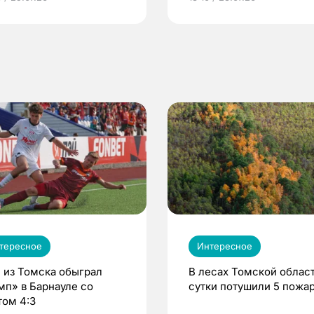
по ОМС!
тересное
Интересное
 из Томска обыграл
В лесах Томской област
мп» в Барнауле со
сутки потушили 5 пожа
том 4:3