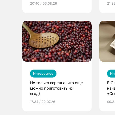
из Томска
20:40 / 06.08.26
21:32
Интересное
Ин
Не только варенье: что еще
В С
можно приготовить из
нач
ягод?
«Св
жиз
17:34 / 22.07.26
09:34