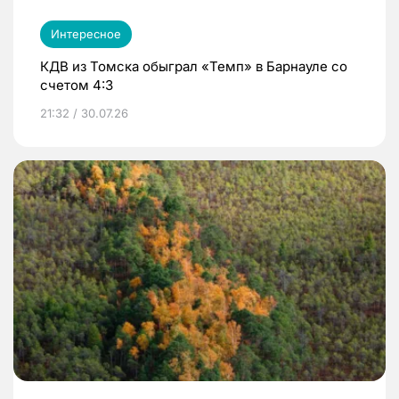
Интересное
КДВ из Томска обыграл «Темп» в Барнауле со
счетом 4:3
21:32 / 30.07.26