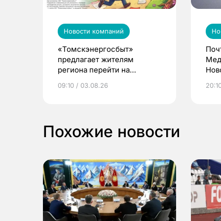
Новости компаний
Но
«Томскэнергосбыт»
Поч
предлагает жителям
Мед
региона перейти на
Нов
электронные квитанции и
про
09:10 / 03.08.26
20:10
выиграть призы
Похожие новости