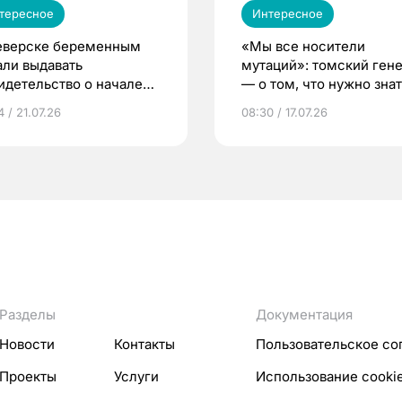
тересное
Интересное
еверске беременным
«Мы все носители
али выдавать
мутаций»: томский ген
идетельство о начале
— о том, что нужно знат
ни»
беременности
 / 21.07.26
08:30 / 17.07.26
Разделы
Документация
Новости
Контакты
Пользовательское со
Проекты
Услуги
Использование cooki