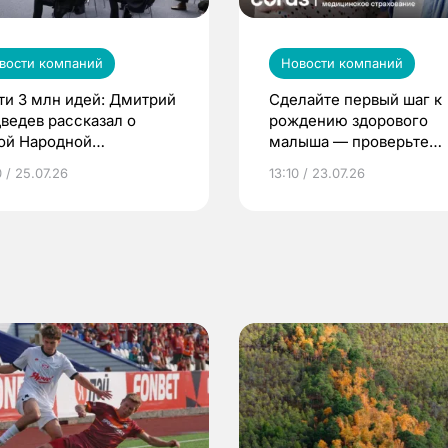
вости компаний
Новости компаний
ти 3 млн идей: Дмитрий
Сделайте первый шаг к
ведев рассказал о
рождению здорового
ой Народной
малыша — проверьте
грамме ЕР
репродуктивное здоров
 / 25.07.26
13:10 / 23.07.26
по ОМС!