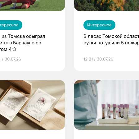
тересное
Интересное
 из Томска обыграл
В лесах Томской област
мп» в Барнауле со
сутки потушили 5 пожа
том 4:3
 / 30.07.26
12:31 / 30.07.26