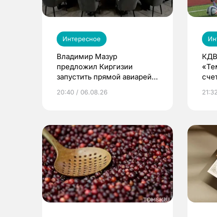
Интересное
Ин
Владимир Мазур
КДВ
предложил Киргизии
«Те
запустить прямой авиарейс
сче
из Томска
20:40 / 06.08.26
21:32