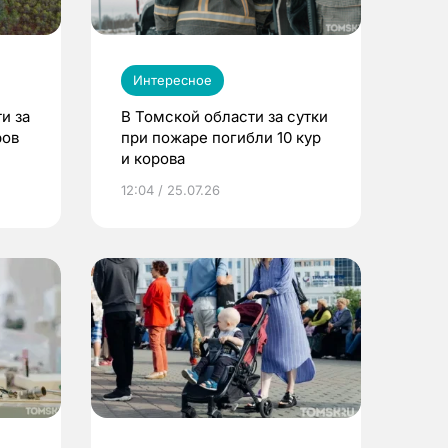
Интересное
и за
В Томской области за сутки
ров
при пожаре погибли 10 кур
и корова
12:04 / 25.07.26