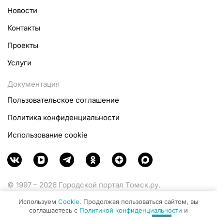
Новости
Контакты
Проекты
Услуги
Документация
Пользовательское соглашение
Политика конфиденциальности
Использование cookie
© 1997 – 2026 Городской портал Томск.ру.
Функционирует при финансовой поддержке
Используем
Cookie
. Продолжая пользоваться сайтом, вы
Министерства цифрового развития, связи и массовых
соглашаетесь с
Политикой конфиденциальности
и
коммуникаций Российской Федерации.