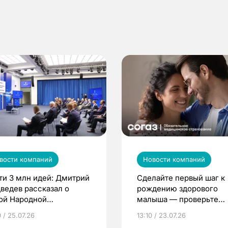
вости компаний
Новости компаний
ти 3 млн идей: Дмитрий
Сделайте первый шаг к
ведев рассказал о
рождению здорового
ой Народной
малыша — проверьте
грамме ЕР
репродуктивное здоров
 / 25.07.26
13:10 / 23.07.26
по ОМС!