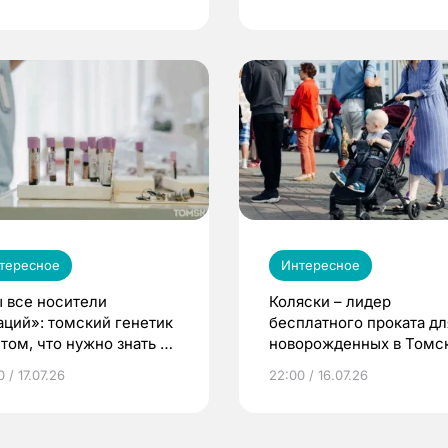
тересное
Интересное
 все носители
Коляски – лидер
аций»: томский генетик
бесплатного проката дл
том, что нужно знать до
новорожденных в Томск
еменности
Что еще берут родител
 / 17.07.26
22:00 / 16.07.26