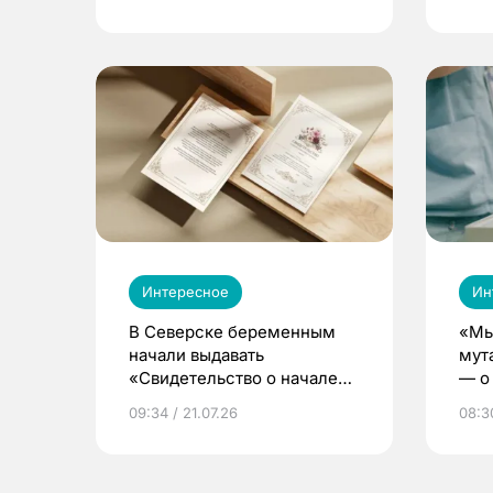
Интересное
Ин
В Северске беременным
«Мы
начали выдавать
мут
«Свидетельство о начале
— о 
жизни»
бер
09:34 / 21.07.26
08:30