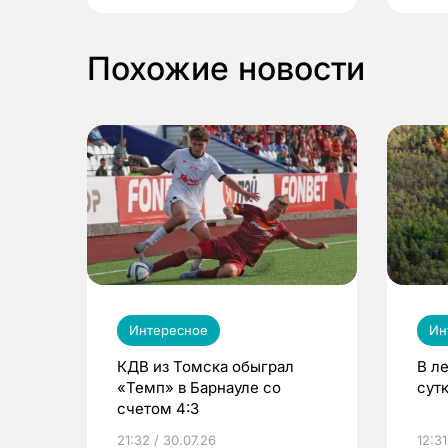
Похожие новости
Интересное
Ин
КДВ из Томска обыграл
В л
«Темп» в Барнауле со
сут
счетом 4:3
21:32 / 30.07.26
12:31