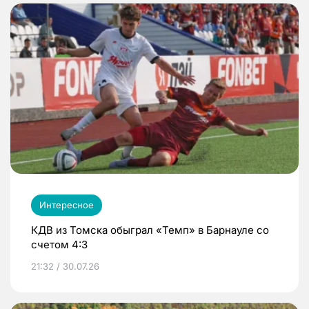
Интересное
КДВ из Томска обыграл «Темп» в Барнауле со
счетом 4:3
21:32 / 30.07.26