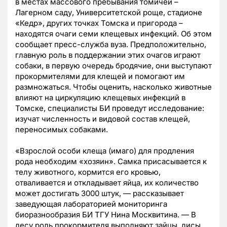
в местах массового пребывания томичей –
Лагерном саду, Университетской роще, стадионе
«Кедр», других точках Томска и пригорода –
находятся очаги семи клещевых инфекций. Об этом
сообщает пресс-служба вуза. Предположительно,
главную роль в поддержании этих очагов играют
собаки, в первую очередь бродячие, они выступают
прокормителями для клещей и помогают им
размножаться. Чтобы оценить, насколько животные
влияют на циркуляцию клещевых инфекций в
Томске, специалисты БИ проведут исследование:
изучат численность и видовой состав клещей,
переносимых собаками.
«Взрослой особи клеща (имаго) для продления
рода необходим «хозяин». Самка присасывается к
телу животного, кормится его кровью,
отваливается и откладывает яйца, их количество
может достигать 3000 штук, — рассказывает
заведующая лабораторией мониторинга
биоразнообразия БИ ТГУ Нина Москвитина. — В
лесу роль прокормителя выполняют зайцы, лисы,