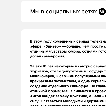
Мы в социальных сетях:
В этом году комедийный сериал телекана
эфире! «Универ» — больше, чем просто 
отличным чувством юмора, сотнями гото
долей самоиронии.
За эти 10 лет некоторые из актрис сер
журналов, стали депутатами в Государс
миллионеров, и самыми популярными ин
прекрасным потомством, а одна сериаль
создание отдельного спиноффа. Но главн
отличной форме: Маша снимется в проект
Антон найдет замену Кристине, а Валя –
силу. Оставаться молодыми и дерзкими 
сезона: в общагу заселятся две новеньк