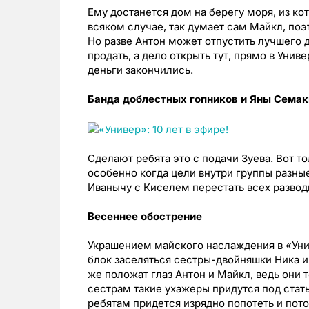
Ему достанется дом на берегу моря, из ко
всяком случае, так думает сам Майкл, поэ
Но разве Антон может отпустить лучшего 
продать, а дело открыть тут, прямо в Унив
деньги закончились.
Банда доблестных гопников и Яны Семак
Сделают ребята это с подачи Зуева. Вот т
особенно когда цели внутри группы разные
Иванычу с Киселем перестать всех разводи
Весеннее обострение
Украшением майского наслаждения в «Униве
блок заселяться сестры-двойняшки Ника и
же положат глаз Антон и Майкл, ведь они 
сестрам такие ухажеры придутся под стать.
ребятам придется изрядно попотеть и пот