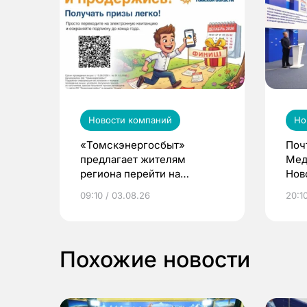
Новости компаний
Но
«Томскэнергосбыт»
Поч
предлагает жителям
Мед
региона перейти на
Нов
электронные квитанции и
про
09:10 / 03.08.26
20:10
выиграть призы
Похожие новости