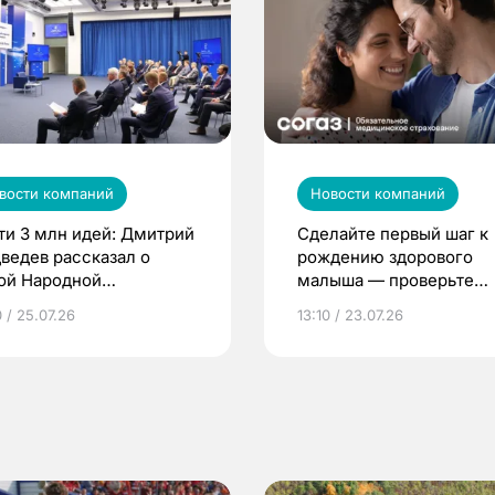
вости компаний
Новости компаний
ти 3 млн идей: Дмитрий
Сделайте первый шаг к
ведев рассказал о
рождению здорового
ой Народной
малыша — проверьте
грамме ЕР
репродуктивное здоров
 / 25.07.26
13:10 / 23.07.26
по ОМС!