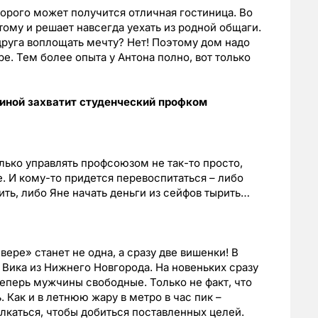
торого может получится отличная гостиница. Во
тому и решает навсегда уехать из родной общаги.
друга воплощать мечту? Нет! Поэтому дом надо
ере. Тем более опыта у Антона полно, вот только
иной захватит студенческий профком
олько управлять профсоюзом не так-то просто,
. И кому-то придется перевоспитаться – либо
ть, либо Яне начать деньги из сейфов тырить…
ре» станет не одна, а сразу две вишенки! В
 Вика из Нижнего Новгорода. На новеньких сразу
теперь мужчины свободные. Только не факт, что
 Как и в летнюю жару в метро в час пик –
олкаться, чтобы добиться поставленных целей.