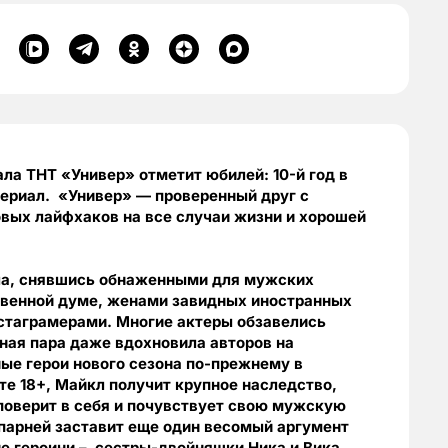
ла ТНТ «Универ» отметит юбилей: 10-й год в
сериал. «Универ» — проверенный друг с
вых лайфхаков на все случаи жизни и хорошей
иала, снявшись обнаженными для мужских
твенной думе, женами завидных иностранных
стаграмерами. Многие актеры обзавелись
ная пара даже вдохновила авторов на
ые герои нового сезона по-прежнему в
е 18+, Майкл получит крупное наследство,
 поверит в себя и почувствует свою мужскую
парней заставит еще один весомый аргумент
ие героини – сестры-двойняшки Ника и Вика.