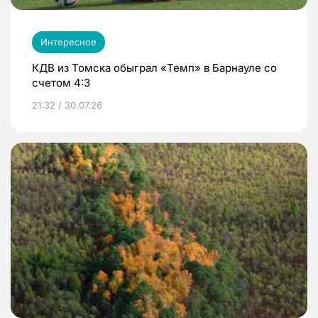
Интересное
КДВ из Томска обыграл «Темп» в Барнауле со
счетом 4:3
21:32 / 30.07.26