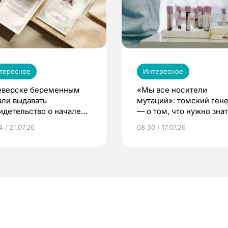
тересное
Интересное
еверске беременным
«Мы все носители
али выдавать
мутаций»: томский ген
идетельство о начале
— о том, что нужно знат
ни»
беременности
 / 21.07.26
08:30 / 17.07.26