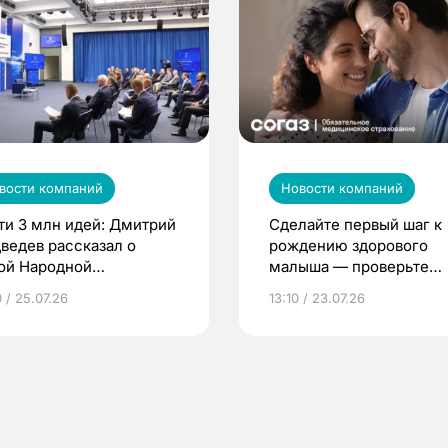
вости компаний
Новости компаний
ти 3 млн идей: Дмитрий
Сделайте первый шаг к
ведев рассказал о
рождению здорового
ой Народной
малыша — проверьте
грамме ЕР
репродуктивное здоров
 / 25.07.26
13:10 / 23.07.26
по ОМС!