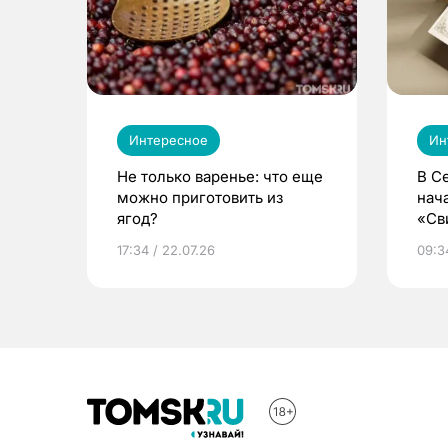
Интересное
Ин
Не только варенье: что еще
В С
можно приготовить из
нач
ягод?
«Св
жиз
17:34 / 22.07.26
09:34