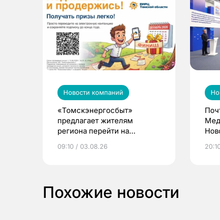
Новости компаний
Но
«Томскэнергосбыт»
Поч
предлагает жителям
Мед
региона перейти на
Нов
электронные квитанции и
про
09:10 / 03.08.26
20:10
выиграть призы
Похожие новости