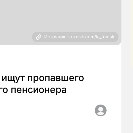
Источник фото: vk.com/la_tomsk
 ищут пропавшего
го пенсионера