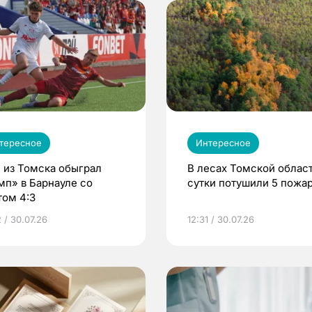
тересное
Интересное
 из Томска обыграл
В лесах Томской област
мп» в Барнауле со
сутки потушили 5 пожа
том 4:3
 / 30.07.26
12:31 / 30.07.26