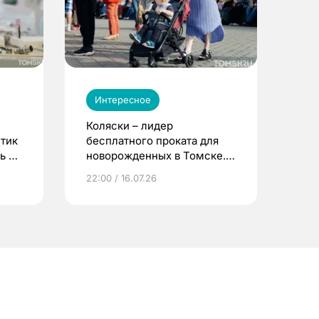
Интересное
Коляски – лидер
етик
бесплатного проката для
ь до
новорожденных в Томске.
Что еще берут родители?
22:00 / 16.07.26