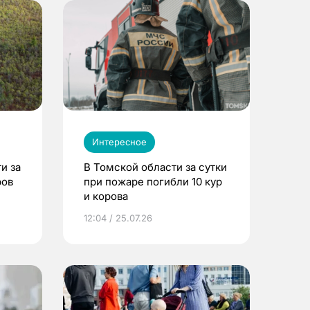
Интересное
и за
В Томской области за сутки
ров
при пожаре погибли 10 кур
и корова
12:04 / 25.07.26