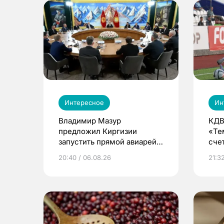
Интересное
Ин
Владимир Мазур
КДВ
предложил Киргизии
«Те
запустить прямой авиарейс
сче
из Томска
20:40 / 06.08.26
21:32