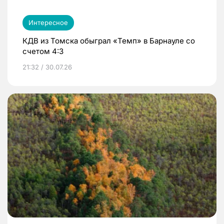
Интересное
КДВ из Томска обыграл «Темп» в Барнауле со
счетом 4:3
21:32 / 30.07.26