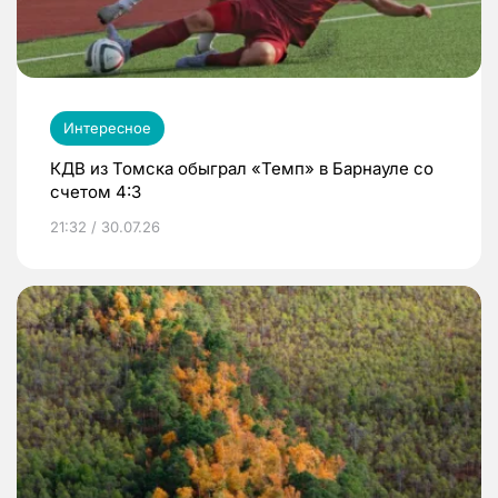
Интересное
КДВ из Томска обыграл «Темп» в Барнауле со
счетом 4:3
21:32 / 30.07.26