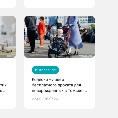
Интересное
Коляски – лидер
етик
бесплатного проката для
ь до
новорожденных в Томске.
Что еще берут родители?
22:00 / 16.07.26