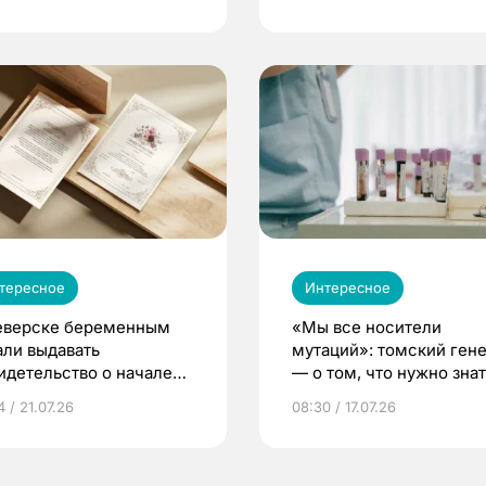
тересное
Интересное
еверске беременным
«Мы все носители
али выдавать
мутаций»: томский ген
идетельство о начале
— о том, что нужно знат
ни»
беременности
 / 21.07.26
08:30 / 17.07.26