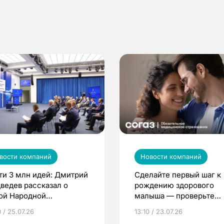
вости компаний
Новости компаний
ти 3 млн идей: Дмитрий
Сделайте первый шаг к
ведев рассказал о
рождению здорового
ой Народной
малыша — проверьте
грамме ЕР
репродуктивное здоров
 / 25.07.26
13:10 / 23.07.26
по ОМС!