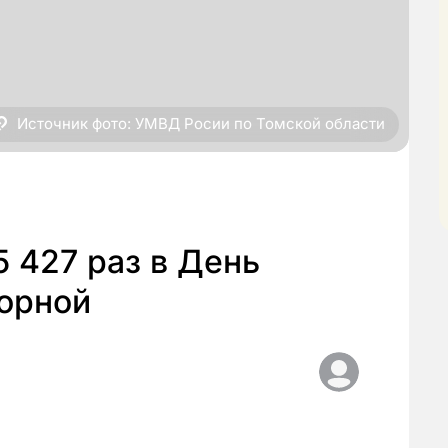
Источник фото: УМВД Росии по Томской области
 427 раз в День
орной