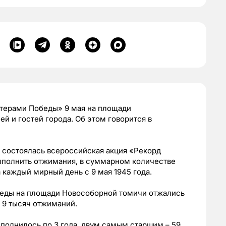
нтерами Победы» 9 мая на площади
й и гостей города. Об этом говорится в
е состоялась всероссийская акция «Рекорд
полнить отжимания, в суммарном количестве
 каждый мирный день с 9 мая 1945 года.
беды на площади Новособорной томичи отжались
а 9 тысяч отжиманий.
олнилось по 3 года, двум самым старшим – 59