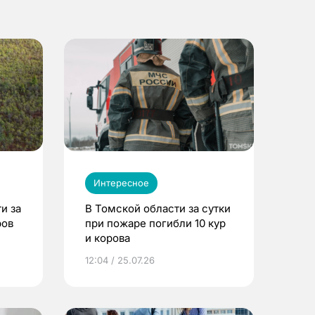
Интересное
и за
В Томской области за сутки
ров
при пожаре погибли 10 кур
и корова
12:04 / 25.07.26