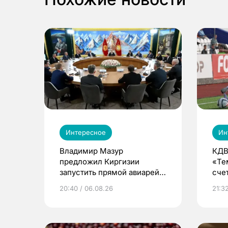
Интересное
Ин
Владимир Мазур
КДВ
предложил Киргизии
«Те
запустить прямой авиарейс
сче
из Томска
20:40 / 06.08.26
21:32