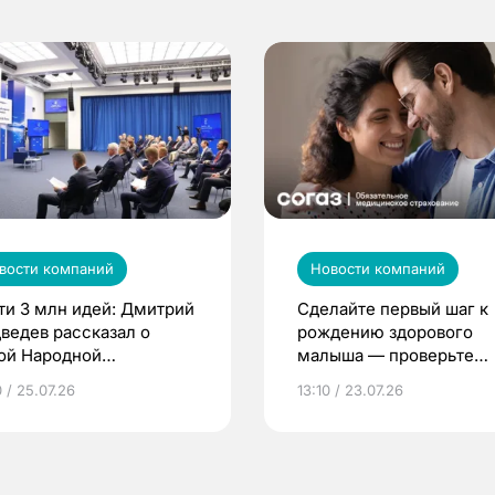
вости компаний
Новости компаний
ти 3 млн идей: Дмитрий
Сделайте первый шаг к
ведев рассказал о
рождению здорового
ой Народной
малыша — проверьте
грамме ЕР
репродуктивное здоров
 / 25.07.26
13:10 / 23.07.26
по ОМС!