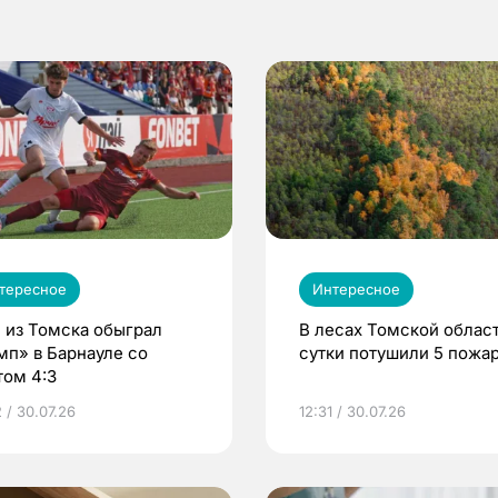
тересное
Интересное
 из Томска обыграл
В лесах Томской област
мп» в Барнауле со
сутки потушили 5 пожа
том 4:3
 / 30.07.26
12:31 / 30.07.26