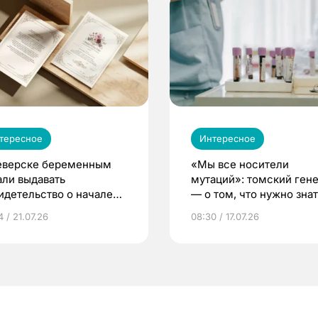
тересное
Интересное
еверске беременным
«Мы все носители
али выдавать
мутаций»: томский ген
идетельство о начале
— о том, что нужно знат
ни»
беременности
 / 21.07.26
08:30 / 17.07.26