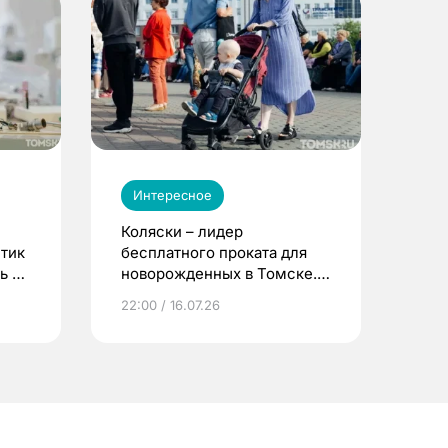
Интересное
Коляски – лидер
етик
бесплатного проката для
ь до
новорожденных в Томске.
Что еще берут родители?
22:00 / 16.07.26