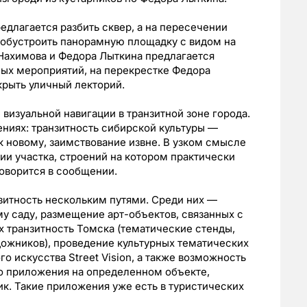
длагается разбить сквер, а на пересечении
обустроить панорамную площадку с видом на
 Нахимова и Федора Лыткина предлагается
ных мероприятий, на перекрестке Федора
крыть уличный лекторий.
визуальной навигации в транзитной зоне города.
чениях: транзитность сибирской культуры —
 новому, заимствование извне. В узком смысле
и участка, строений на котором практически
говорится в сообщении.
зитность нескольким путями. Среди них —
му саду, размещение арт-объектов, связанных с
 транзитность Томска (тематические стенды,
дожников), проведение культурных тематических
о искусства Street Vision, а также возможность
о приложения на определенном объекте,
ик. Такие приложения уже есть в туристических