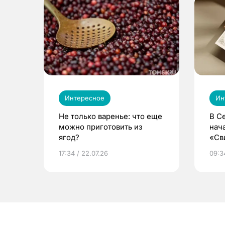
Интересное
Ин
Не только варенье: что еще
В С
можно приготовить из
нач
ягод?
«Св
жиз
17:34 / 22.07.26
09:34