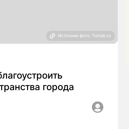
Источник фото: Tomsk.ru
благоустроить
транства города