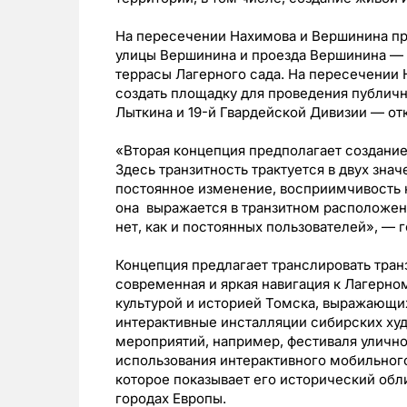
На пересечении Нахимова и Вершинина пре
улицы Вершинина и проезда Вершинина — 
террасы Лагерного сада. На пересечении
создать площадку для проведения публич
Лыткина и 19-й Гвардейской Дивизии — от
«Вторая концепция предполагает создание 
Здесь транзитность трактуется в двух зна
постоянное изменение, восприимчивость к
она выражается в транзитном расположени
нет, как и постоянных пользователей», — 
Концепция предлагает транслировать тран
современная и яркая навигация к Лагерно
культурой и историей Томска, выражающих
интерактивные инсталляции сибирских ху
мероприятий, например, фестиваля уличног
использования интерактивного мобильног
которое показывает его исторический обл
городах Европы.