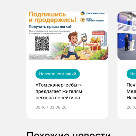
Новости компаний
Но
«Томскэнергосбыт»
Поч
предлагает жителям
Мед
региона перейти на
Нов
электронные квитанции и
про
09:10 / 03.08.26
20:10
выиграть призы
Похожие новости