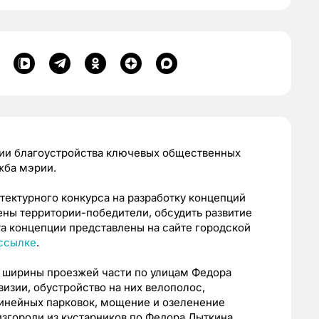
ции благоустройства ключевых общественных
жба мэрии.
тектурного конкурса на разработку концепций
ны территории-победители, обсудить развитие
а концепции представлены на сайте городской
ссылке
.
 ширины проезжей части по улицам Федора
изии, обустройство на них велополос,
инейных парковок, мощение и озеленение
изгороди из кустарников по Федора Лыткина.