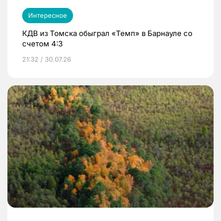
Интересное
КДВ из Томска обыграл «Темп» в Барнауле со
счетом 4:3
21:32 / 30.07.26