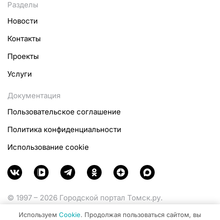
Разделы
Новости
Контакты
Проекты
Услуги
Документация
Пользовательское соглашение
Политика конфиденциальности
Использование cookie
© 1997 – 2026 Городской портал Томск.ру.
Функционирует при финансовой поддержке
Используем
Cookie
. Продолжая пользоваться сайтом, вы
Министерства цифрового развития, связи и массовых