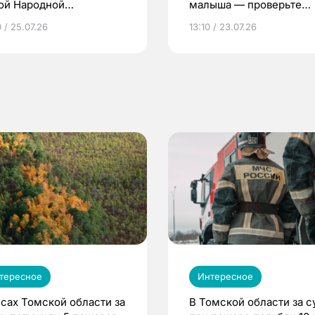
ой Народной
малыша — проверьте
грамме ЕР
репродуктивное здоров
 / 25.07.26
13:10 / 23.07.26
по ОМС!
тересное
Интересное
есах Томской области за
В Томской области за с