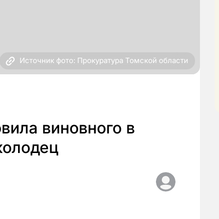
Источник фото: Прокуратура Томской области
вила виновного в
колодец