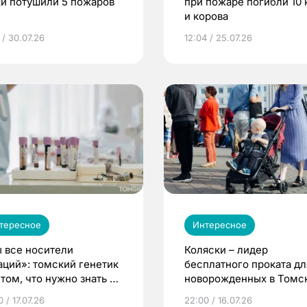
ки потушили 5 пожаров
при пожаре погибли 10 
и корова
 / 30.07.26
12:04 / 25.07.26
тересное
Интересное
 все носители
Коляски – лидер
аций»: томский генетик
бесплатного проката дл
том, что нужно знать до
новорожденных в Томск
еменности
Что еще берут родител
 / 17.07.26
22:00 / 16.07.26