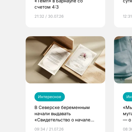
«Темп» в Барнауле со
сут
счетом 4:3
21:32 / 30.07.26
12:31
Интересное
Ин
В Северске беременным
«Мы
начали выдавать
мут
«Свидетельство о начале
— о 
жизни»
бер
09:34 / 21.07.26
08:30