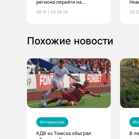
региона перейти на
Нов
электронные квитанции и
про
09:10 / 03.08.26
20:10
выиграть призы
Похожие новости
Интересное
Ин
КДВ из Томска обыграл
В л