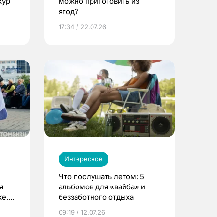
кур
можно приготовить из
ягод?
17:34 / 22.07.26
Интересное
Что послушать летом: 5
я
альбомов для «вайба» и
е.
беззаботного отдыха
и?
09:19 / 12.07.26