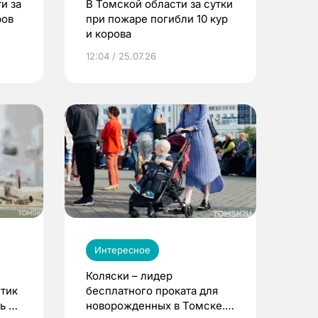
и за
В Томской области за сутки
ров
при пожаре погибли 10 кур
и корова
12:04 / 25.07.26
Интересное
Коляски – лидер
етик
бесплатного проката для
ь до
новорожденных в Томске.