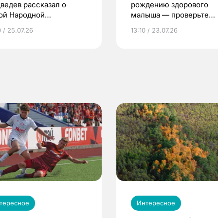
ведев рассказал о
рождению здорового
ой Народной
малыша — проверьте
грамме ЕР
репродуктивное здоров
 / 25.07.26
13:10 / 23.07.26
по ОМС!
тересное
Интересное