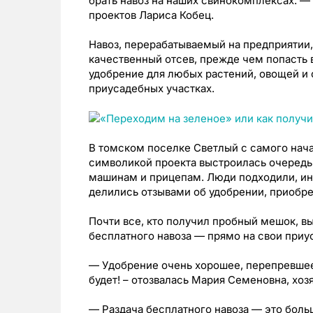
брать навоз на наших свинокомплексах. —
проектов Лариса Кобец.
Навоз, перерабатываемый на предприятии,
качественный отсев, прежде чем попасть 
удобрение для любых растений, овощей и 
приусадебных участках.
В томском поселке Светлый с самого нач
символикой проекта выстроилась очередь
машинам и прицепам. Люди подходили, инт
делились отзывами об удобрении, приобр
Почти все, кто получил пробный мешок, вы
бесплатного навоза — прямо на свои приу
— Удобрение очень хорошее, перепревшее
будет! – отозвалась Мария Семеновна, хозя
— Раздача бесплатного навоза — это боль