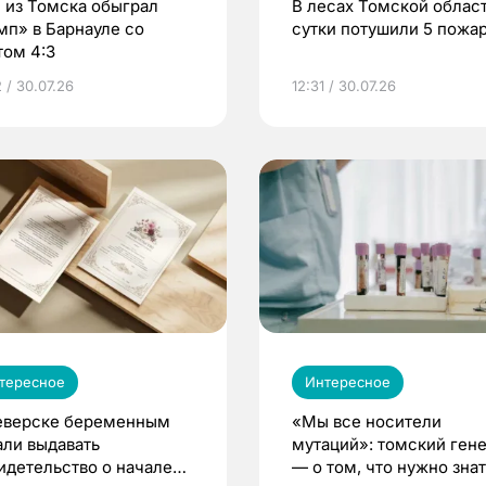
 из Томска обыграл
В лесах Томской област
мп» в Барнауле со
сутки потушили 5 пожа
том 4:3
 / 30.07.26
12:31 / 30.07.26
тересное
Интересное
еверске беременным
«Мы все носители
али выдавать
мутаций»: томский ген
идетельство о начале
— о том, что нужно знат