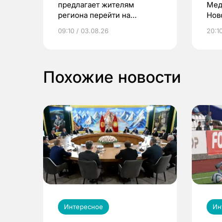
предлагает жителям
Мед
региона перейти на
Нов
электронные квитанции и
про
09:10 / 03.08.26
20:10
выиграть призы
Похожие новости
Интересное
Ин