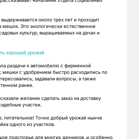
 рассказывает начальник отдела социальных
 выдерживается около трех лет и проходит
в мешок. Это экологически естественное
садовых культур, выращиваемых на дачах и
ала раздачи к автомобилю с фирменной
; мешки с удобрением быстро расходились по
ересовались, задавали вопросы, а также
етенном ранее.
сказали желание сделать заказ на доставку
садебные участки.
, питательное! Точно добрый урожай нынче
йка одного из участков.
шое подспорье для многих дачников, и особенно