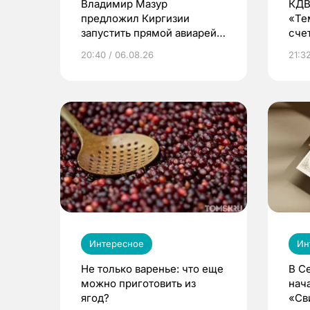
Владимир Мазур
КДВ
предложил Киргизии
«Те
запустить прямой авиарейс
сче
из Томска
20:40 / 06.08.26
21:32
Интересное
Ин
Не только варенье: что еще
В С
можно приготовить из
нач
ягод?
«Св