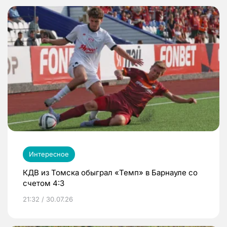
Интересное
КДВ из Томска обыграл «Темп» в Барнауле со
счетом 4:3
21:32 / 30.07.26