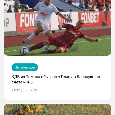
Интересное
КДВ из Томска обыграл «Темп» в Барнауле со
счетом 4:3
21:32 / 30.07.26