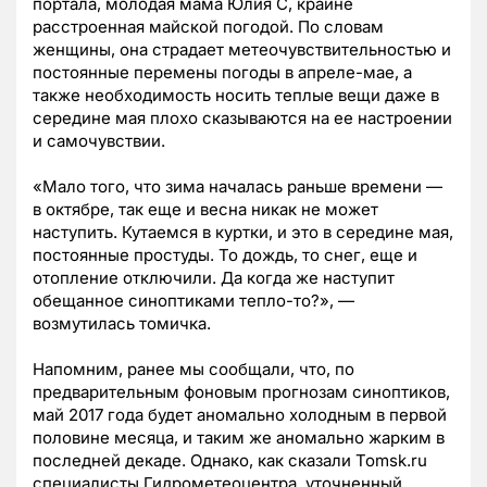
портала, молодая мама Юлия С, крайне
расстроенная майской погодой. По словам
женщины, она страдает метеочувствительностью и
постоянные перемены погоды в апреле-мае, а
также необходимость носить теплые вещи даже в
середине мая плохо сказываются на ее настроении
и самочувствии.
«Мало того, что зима началась раньше времени —
в октябре, так еще и весна никак не может
наступить. Кутаемся в куртки, и это в середине мая,
постоянные простуды. То дождь, то снег, еще и
отопление отключили. Да когда же наступит
обещанное синоптиками тепло-то?», —
возмутилась томичка.
Напомним, ранее мы сообщали, что, по
предварительным фоновым прогнозам синоптиков,
май 2017 года будет аномально холодным в первой
половине месяца, и таким же аномально жарким в
последней декаде. Однако, как сказали
Tomsk
.
ru
специалисты Гидрометеоцентра, уточненный