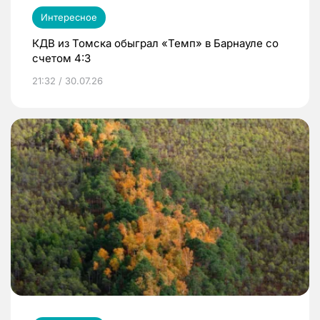
Интересное
КДВ из Томска обыграл «Темп» в Барнауле со
счетом 4:3
21:32 / 30.07.26