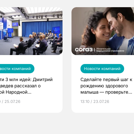
вости компаний
Новости компаний
ти 3 млн идей: Дмитрий
Сделайте первый шаг к
ведев рассказал о
рождению здорового
ой Народной
малыша — проверьте
грамме ЕР
репродуктивное здоров
 / 25.07.26
13:10 / 23.07.26
по ОМС!