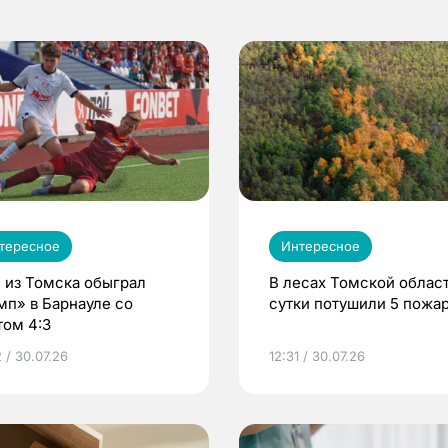
тересное
Интересное
 из Томска обыграл
В лесах Томской област
мп» в Барнауле со
сутки потушили 5 пожа
том 4:3
 / 30.07.26
12:31 / 30.07.26