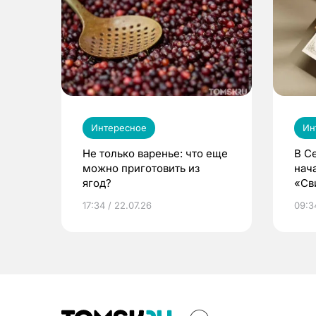
Интересное
Ин
Не только варенье: что еще
В С
можно приготовить из
нач
ягод?
«Св
жиз
17:34 / 22.07.26
09:34