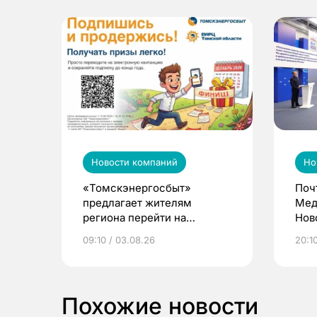
Новости компаний
Но
«Томскэнергосбыт»
Поч
предлагает жителям
Мед
региона перейти на
Нов
электронные квитанции и
про
09:10 / 03.08.26
20:10
выиграть призы
Похожие новости