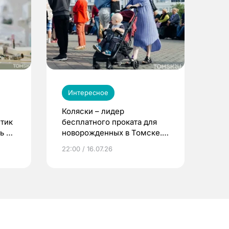
Интересное
Коляски – лидер
етик
бесплатного проката для
ь до
новорожденных в Томске.
Что еще берут родители?
22:00 / 16.07.26