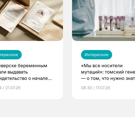
тересное
Интересное
еверске беременным
«Мы все носители
али выдавать
мутаций»: томский ген
идетельство о начале
— о том, что нужно знат
ни»
беременности
 / 21.07.26
08:30 / 17.07.26