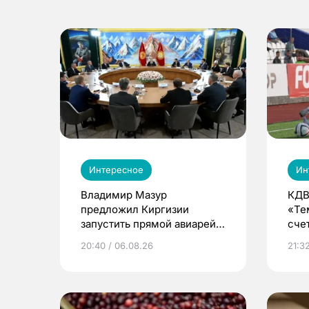
Интересное
Ин
Владимир Мазур
КДВ
предложил Киргизии
«Те
запустить прямой авиарейс
сче
из Томска
20:40 / 06.08.26
21:32