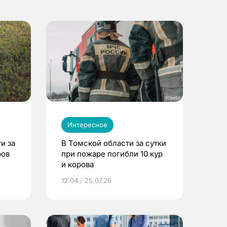
Интересное
и за
В Томской области за сутки
ров
при пожаре погибли 10 кур
и корова
12:04 / 25.07.26