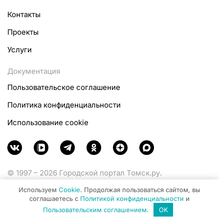
Контакты
Проекты
Услуги
Документация
Пользовательское соглашение
Политика конфиденциальности
Использование cookie
© 1997 – 2026 Городской портал Томск.ру.
Функционирует при финансовой поддержке
Используем
Cookie
. Продолжая пользоваться сайтом, вы
Министерства цифрового развития, связи и массовых
соглашаетесь с
Политикой конфиденциальности
и
коммуникаций Российской Федерации.
Пользовательским соглашением
.
OK