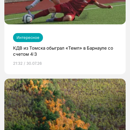
Интересное
КДВ из Томска обыграл «Темп» в Барнауле со
счетом 4:3
21:32 / 30.07.26