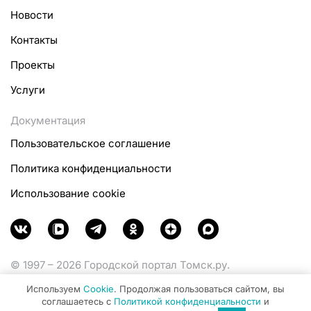
Новости
Контакты
Проекты
Услуги
Документация
Пользовательское соглашение
Политика конфиденциальности
Использование cookie
© 1997 – 2026 Городской портал Томск.ру.
Функционирует при финансовой поддержке
Используем
Cookie
. Продолжая пользоваться сайтом, вы
Министерства цифрового развития, связи и массовых
соглашаетесь с
Политикой конфиденциальности
и
коммуникаций Российской Федерации.