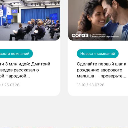
вости компаний
Новости компаний
ти 3 млн идей: Дмитрий
Сделайте первый шаг к
ведев рассказал о
рождению здорового
ой Народной
малыша — проверьте
грамме ЕР
репродуктивное здоров
 / 25.07.26
13:10 / 23.07.26
по ОМС!