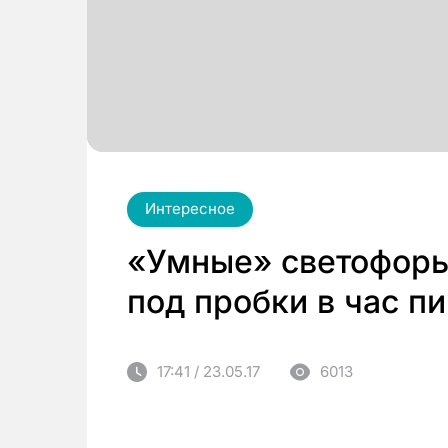
Интересное
«Умные» светофоры
под пробки в час пи
17:41 / 23.05.17
6013