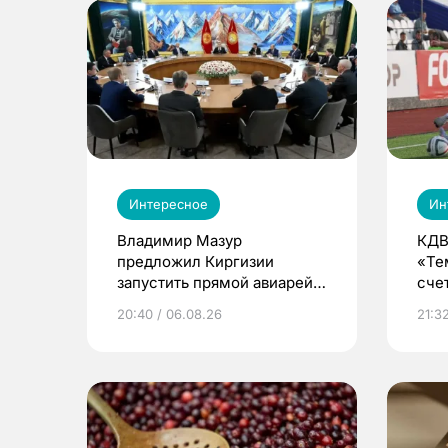
Интересное
Ин
Владимир Мазур
КДВ
предложил Киргизии
«Те
запустить прямой авиарейс
сче
из Томска
20:40 / 06.08.26
21:32