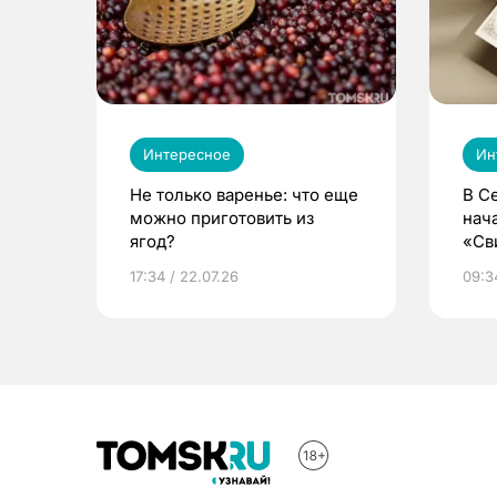
Интересное
Ин
Не только варенье: что еще
В С
можно приготовить из
нач
ягод?
«Св
жиз
17:34 / 22.07.26
09:34