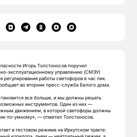
опасности Игорь Толстоносов поручил
но-эксплуатационному управлению (СМЭУ)
я регулирования работы светофоров в час пик.
сообщает во вторник пресс-служба Белого дома.
становится все больше, и мы должны решать
возможных инструментов. Один из них —
ожным движением, в которой светофоры должны
 пик по-умному», — отметил Толстоносов.
отает в тестовом режиме на Иркутском тракте:
еный коридор», днем — нейтральный режим, а