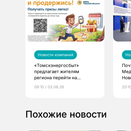
Новости компаний
Но
«Томскэнергосбыт»
Поч
предлагает жителям
Мед
региона перейти на
Нов
электронные квитанции и
про
09:10 / 03.08.26
20:10
выиграть призы
Похожие новости