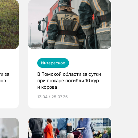
Интересное
и за
В Томской области за сутки
ров
при пожаре погибли 10 кур
и корова
12:04 / 25.07.26