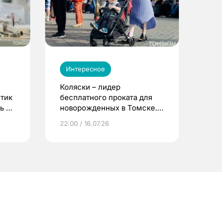
Интересное
Коляски – лидер
етик
бесплатного проката для
ь до
новорожденных в Томске.
Что еще берут родители?
22:00 / 16.07.26